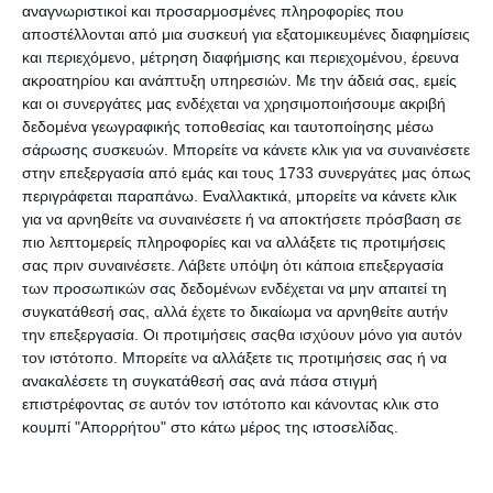
αναγνωριστικοί και προσαρμοσμένες πληροφορίες που
Κωδικός πρόσβασης:
αποστέλλονται από μια συσκευή για εξατομικευμένες διαφημίσεις
και περιεχόμενο, μέτρηση διαφήμισης και περιεχομένου, έρευνα
ακροατηρίου και ανάπτυξη υπηρεσιών.
Με την άδειά σας, εμείς
και οι συνεργάτες μας ενδέχεται να χρησιμοποιήσουμε ακριβή
Θυμήσου με
Ξεχάσατε τον κωδικό;
δεδομένα γεωγραφικής τοποθεσίας και ταυτοποίησης μέσω
σάρωσης συσκευών. Μπορείτε να κάνετε κλικ για να συναινέσετε
στην επεξεργασία από εμάς και τους 1733 συνεργάτες μας όπως
περιγράφεται παραπάνω. Εναλλακτικά, μπορείτε να κάνετε κλικ
για να αρνηθείτε να συναινέσετε ή να αποκτήσετε πρόσβαση σε
πιο λεπτομερείς πληροφορίες και να αλλάξετε τις προτιμήσεις
σας πριν συναινέσετε.
Λάβετε υπόψη ότι κάποια επεξεργασία
των προσωπικών σας δεδομένων ενδέχεται να μην απαιτεί τη
συγκατάθεσή σας, αλλά έχετε το δικαίωμα να αρνηθείτε αυτήν
την επεξεργασία. Οι προτιμήσεις σαςθα ισχύουν μόνο για αυτόν
τον ιστότοπο. Μπορείτε να αλλάξετε τις προτιμήσεις σας ή να
ανακαλέσετε τη συγκατάθεσή σας ανά πάσα στιγμή
επιστρέφοντας σε αυτόν τον ιστότοπο και κάνοντας κλικ στο
κουμπί "Απορρήτου" στο κάτω μέρος της ιστοσελίδας.