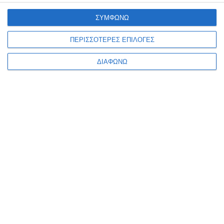
ΣΥΜΦΩΝΩ
ΠΕΡΙΣΣΟΤΕΡΕΣ ΕΠΙΛΟΓΕΣ
ΔΙΑΦΩΝΩ
VIRTUAL TOUR
ΤΡΌΠΟΙ ΠΛΗΡΩΜΉΣ
🚚
Δωρεάν αποστολή
Για παραγγελίες άνω των
39,90€
και βάρος μέχρι
3kg