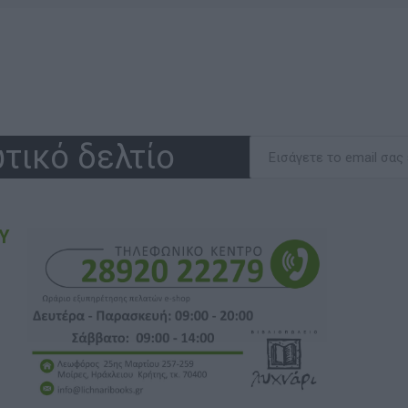
τικό δελτίο
Υ