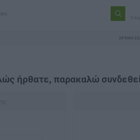
Ο λο
ΑΡΧΙΚΉ ΣΕ
λώς ήρθατε, παρακαλώ συνδεθεί
της