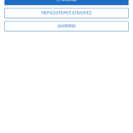
ΠΕΡΙΣΣΟΤΕΡΕΣ ΕΠΙΛΟΓΕΣ
ΔΙΑΦΩΝΩ
VIRTUAL TOUR
ΤΡΌΠΟΙ ΠΛΗΡΩΜΉΣ
🚚
Δωρεάν αποστολή
Για παραγγελίες άνω των
39,90€
και βάρος μέχρι
3kg
(ογκομετρικό ή πραγματικό)