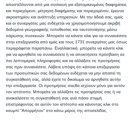
Κωδικός πρόσβασης:
*
αποστέλλονται από μια συσκευή για εξατομικευμένες διαφημίσεις
και περιεχόμενο, μέτρηση διαφήμισης και περιεχομένου, έρευνα
ακροατηρίου και ανάπτυξη υπηρεσιών.
Με την άδειά σας, εμείς
και οι συνεργάτες μας ενδέχεται να χρησιμοποιήσουμε ακριβή
δεδομένα γεωγραφικής τοποθεσίας και ταυτοποίησης μέσω
Επιβεβαίωση κωδικού:
*
σάρωσης συσκευών. Μπορείτε να κάνετε κλικ για να συναινέσετε
στην επεξεργασία από εμάς και τους 1731 συνεργάτες μας όπως
περιγράφεται παραπάνω. Εναλλακτικά, μπορείτε να κάνετε κλικ
για να αρνηθείτε να συναινέσετε ή να αποκτήσετε πρόσβαση σε
πιο λεπτομερείς πληροφορίες και να αλλάξετε τις προτιμήσεις
σας πριν συναινέσετε.
Λάβετε υπόψη ότι κάποια επεξεργασία
των προσωπικών σας δεδομένων ενδέχεται να μην απαιτεί τη
συγκατάθεσή σας, αλλά έχετε το δικαίωμα να αρνηθείτε αυτήν
την επεξεργασία. Οι προτιμήσεις σαςθα ισχύουν μόνο για αυτόν
τον ιστότοπο. Μπορείτε να αλλάξετε τις προτιμήσεις σας ή να
ανακαλέσετε τη συγκατάθεσή σας ανά πάσα στιγμή
επιστρέφοντας σε αυτόν τον ιστότοπο και κάνοντας κλικ στο
κουμπί "Απορρήτου" στο κάτω μέρος της ιστοσελίδας.