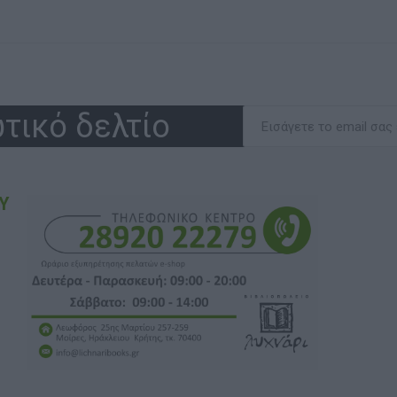
τικό δελτίο
Υ