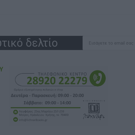
τικό δελτίο
Υ