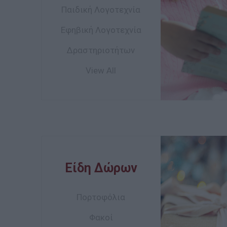
Παιδική Λογοτεχνία
Ιδέες για
Εφηβική Λογοτεχνία
κατασκευές
Minecraft με LEGO
Δραστηριοτήτων
Διαθέσιμο
15,93€
View All
SEE 
Είδη Δώρων
Back2Fun Ρολόι
Πορτοφόλια
καρπού ψηφιακό
LED οθόνη αφής
Λίγα τεμάχια
σιλικόνη Unicorn
Φακοί
διαθέσιμα!
MR13396