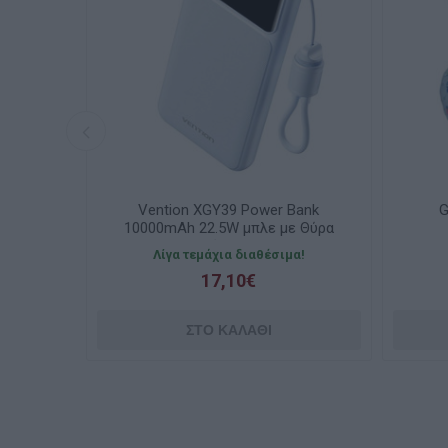
ecraft
Vention XGY39 Power Bank
G
8211
10000mAh 22.5W μπλε με Θύρα
USB-A και Θύρα USB-C Power
Λίγα τεμάχια διαθέσιμα!
Delivery - Quick Charge
17,10€