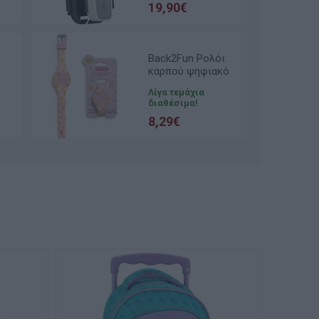
19,90€
Back2Fun Ρολόι
καρπού ψηφιακό
ol
LED οθόνη αφής
Λίγα τεμάχια
σιλικόνη Giraffe
διαθέσιμα!
MR13401
8,29€