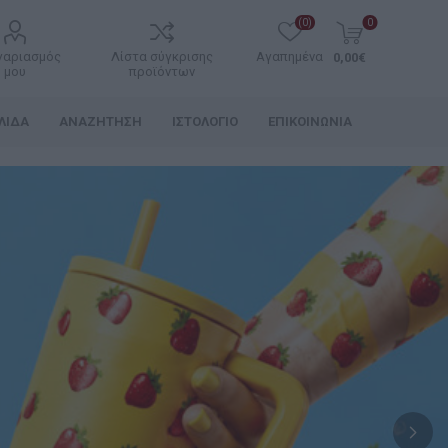
(0)
0
γαριασμός
Λίστα σύγκρισης
Αγαπημένα
0,00€
μου
προϊόντων
ΛΊΔΑ
ΑΝΑΖΉΤΗΣΗ
ΙΣΤΟΛΌΓΙΟ
ΕΠΙΚΟΙΝΩΝΊΑ