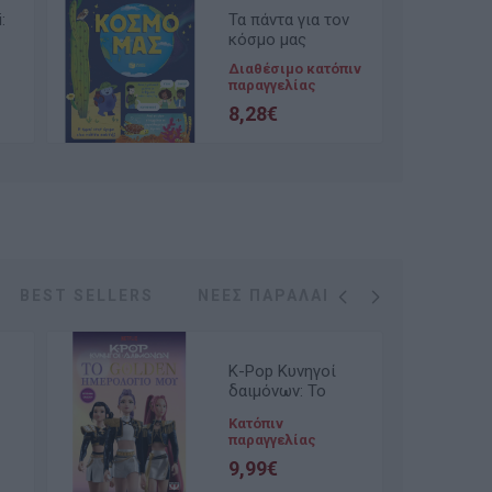
:
Τα πάντα για τον
κόσμο μας
Διαθέσιμο κατόπιν
παραγγελίας
8,28€
BEST SELLERS
ΝΈΕΣ ΠΑΡΑΛΑΒΈΣ
K-Pop Κυνηγοί
δαιμόνων: Το
Golden
Κατόπιν
η
Ημερολογιο Μου
παραγγελίας
(Επίσημη έκδοση)
9,99€