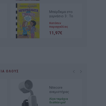
Μπέρδεμα στο
γυμνάσιο 3 : Το
μεγαλύτερο
Κατόπιν
μυστικό του
παραγγελίας
κόσμου!
11,97€
ΓΙΑ ΌΛΟΥΣ
Nitecore
ανεμιστήρας
ατομικός NCF20
Λίγα τεμάχια
White
διαθέσιμα!