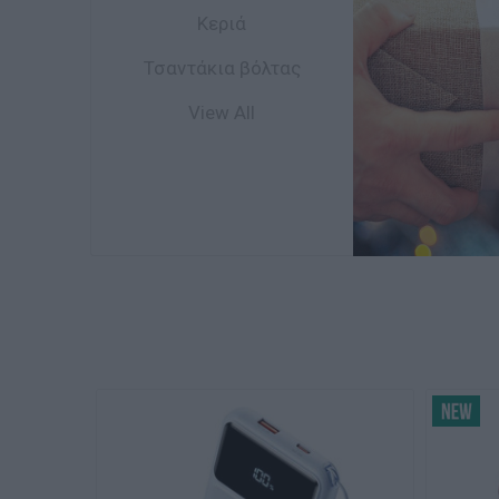
8,29€
Κεριά
Τσαντάκια βόλτας
Gifty βραχιόλια
lovely friends
View All
silver angel
Διαθέσιμο
1042795
11,90€
SEE 