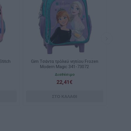
titch
Gim Tσάντα τρόλεϋ νηπίου Frozen
Gim Τσά
Modern Magic 341-73072
Διαθέσιμο
22,41€