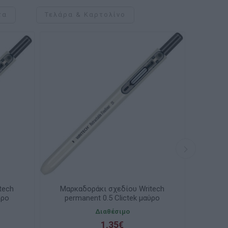
τα
Τελάρα & Καρτολίνο
tech
Μαρκαδοράκι σχεδίου Writech
Μαρκ
ύρο
permanent 0.5 Clictek μαύρο
per
Διαθέσιμο
1,35€