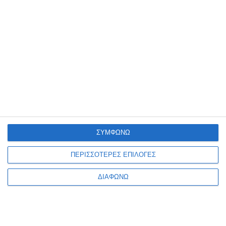
Lego DREAMZzz The Never
Lego Duplo Animal Train
Witch's Nightmare Creature
10412
71483
Κατόπιν παραγγελίας
Κατόπιν παραγγελίας
46,49€
19,89€
ΣΥΜΦΩΝΩ
ΠΕΡΙΣΣΟΤΕΡΕΣ ΕΠΙΛΟΓΕΣ
ΔΙΑΦΩΝΩ
1
2
3