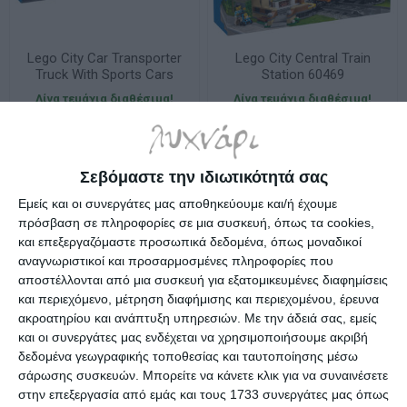
Lego City Car Transporter
Lego City Central Train
Truck With Sports Cars
Station 60469
60408
Λίγα τεμάχια διαθέσιμα!
Λίγα τεμάχια διαθέσιμα!
109,99€
94,99€
Σεβόμαστε την ιδιωτικότητά σας
Εμείς και οι συνεργάτες μας αποθηκεύουμε και/ή έχουμε
πρόσβαση σε πληροφορίες σε μια συσκευή, όπως τα cookies,
και επεξεργαζόμαστε προσωπικά δεδομένα, όπως μοναδικοί
αναγνωριστικοί και προσαρμοσμένες πληροφορίες που
αποστέλλονται από μια συσκευή για εξατομικευμένες διαφημίσεις
και περιεχόμενο, μέτρηση διαφήμισης και περιεχομένου, έρευνα
ακροατηρίου και ανάπτυξη υπηρεσιών.
Με την άδειά σας, εμείς
και οι συνεργάτες μας ενδέχεται να χρησιμοποιήσουμε ακριβή
δεδομένα γεωγραφικής τοποθεσίας και ταυτοποίησης μέσω
σάρωσης συσκευών. Μπορείτε να κάνετε κλικ για να συναινέσετε
στην επεξεργασία από εμάς και τους 1733 συνεργάτες μας όπως
Lego City Emergency Air
Lego City F1® Garage &