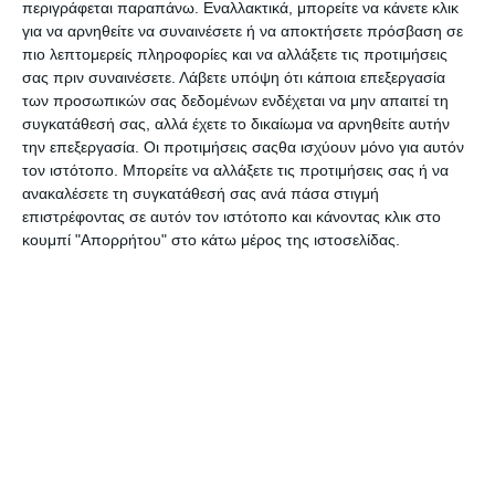
περιγράφεται παραπάνω. Εναλλακτικά, μπορείτε να κάνετε κλικ
Ambulance Airplane 60465
Mercedes-AMG & Alpine
για να αρνηθείτε να συναινέσετε ή να αποκτήσετε πρόσβαση σε
Cars 60444
Κατόπιν παραγγελίας
Κατόπιν παραγγελίας
πιο λεπτομερείς πληροφορίες και να αλλάξετε τις προτιμήσεις
52,99€
84,99€
σας πριν συναινέσετε.
Λάβετε υπόψη ότι κάποια επεξεργασία
των προσωπικών σας δεδομένων ενδέχεται να μην απαιτεί τη
συγκατάθεσή σας, αλλά έχετε το δικαίωμα να αρνηθείτε αυτήν
την επεξεργασία. Οι προτιμήσεις σαςθα ισχύουν μόνο για αυτόν
τον ιστότοπο. Μπορείτε να αλλάξετε τις προτιμήσεις σας ή να
ανακαλέσετε τη συγκατάθεσή σας ανά πάσα στιγμή
επιστρέφοντας σε αυτόν τον ιστότοπο και κάνοντας κλικ στο
κουμπί "Απορρήτου" στο κάτω μέρος της ιστοσελίδας.
Lego City Interstellar
Lego Creator 3-in-1 T. rex
Spaceship 60430
31151
Κατόπιν παραγγελίας
Κατόπιν παραγγελίας
19,79€
63,99€