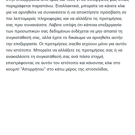
1,50€
2,99€
περιγράφεται παραπάνω. Εναλλακτικά, μπορείτε να κάνετε κλικ
για να αρνηθείτε να συναινέσετε ή να αποκτήσετε πρόσβαση σε
πιο λεπτομερείς πληροφορίες και να αλλάξετε τις προτιμήσεις
σας πριν συναινέσετε.
Λάβετε υπόψη ότι κάποια επεξεργασία
των προσωπικών σας δεδομένων ενδέχεται να μην απαιτεί τη
συγκατάθεσή σας, αλλά έχετε το δικαίωμα να αρνηθείτε αυτήν
την επεξεργασία. Οι προτιμήσεις σαςθα ισχύουν μόνο για αυτόν
τον ιστότοπο. Μπορείτε να αλλάξετε τις προτιμήσεις σας ή να
ανακαλέσετε τη συγκατάθεσή σας ανά πάσα στιγμή
επιστρέφοντας σε αυτόν τον ιστότοπο και κάνοντας κλικ στο
κουμπί "Απορρήτου" στο κάτω μέρος της ιστοσελίδας.
Αφρώδη Lebez
Αφρώδη Lebez
αυτοκόλλητα αστέρια
αυτοκόλλητα αστέρια
20τεμ. ασημί
20τεμ. χρυσό
Διαθέσιμο
Διαθέσιμο
2,80€
2,80€