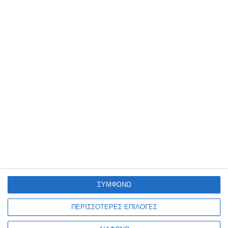
Μακετόχαρτο Α3 3mm
Μακετόχαρτο Α3 5mm
λευκό
λευκό
Διαθέσιμο
Διαθέσιμο
1,10€
1,30€
ΣΥΜΦΩΝΩ
ΠΕΡΙΣΣΟΤΕΡΕΣ ΕΠΙΛΟΓΕΣ
Μακετόχαρτο λευκό
Μακετόχαρτο λευκό
50x70cm 10mm kangaro
50x70cm 3mm kangaro