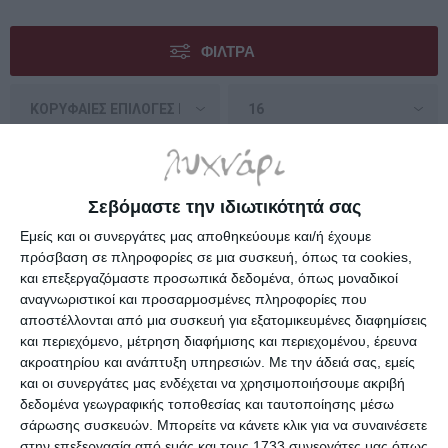
ΦΊΛΤΡΑ
Σεβόμαστε την ιδιωτικότητά σας
Εμείς και οι συνεργάτες μας αποθηκεύουμε και/ή έχουμε
πρόσβαση σε πληροφορίες σε μια συσκευή, όπως τα cookies,
και επεξεργαζόμαστε προσωπικά δεδομένα, όπως μοναδικοί
αναγνωριστικοί και προσαρμοσμένες πληροφορίες που
αποστέλλονται από μια συσκευή για εξατομικευμένες διαφημίσεις
και περιεχόμενο, μέτρηση διαφήμισης και περιεχομένου, έρευνα
ακροατηρίου και ανάπτυξη υπηρεσιών.
Με την άδειά σας, εμείς
και οι συνεργάτες μας ενδέχεται να χρησιμοποιήσουμε ακριβή
Ursus Οντουλέ Mid brown
Αφρώδη Craft With Fun
δεδομένα γεωγραφικής τοποθεσίας και ταυτοποίησης μέσω
260gr. 50x70cm 9202272
πιγκουίνοι 20pcs 463689
σάρωσης συσκευών. Μπορείτε να κάνετε κλικ για να συναινέσετε
Διαθέσιμο
Κατόπιν παραγγελίας
στην επεξεργασία από εμάς και τους 1733 συνεργάτες μας όπως