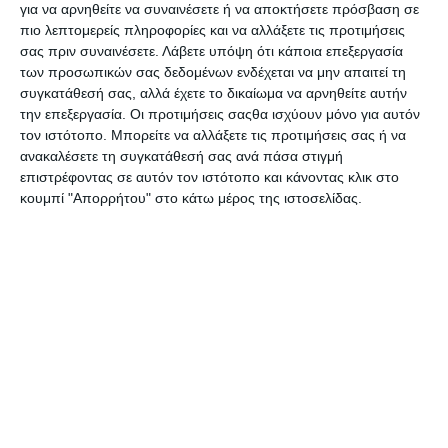
για να αρνηθείτε να συναινέσετε ή να αποκτήσετε πρόσβαση σε
πιο λεπτομερείς πληροφορίες και να αλλάξετε τις προτιμήσεις
σας πριν συναινέσετε.
Λάβετε υπόψη ότι κάποια επεξεργασία
των προσωπικών σας δεδομένων ενδέχεται να μην απαιτεί τη
Αφρώδη αυτοκόλλητα
Αφρώδη αυτοκόλλητα
συγκατάθεσή σας, αλλά έχετε το δικαίωμα να αρνηθείτε αυτήν
Smoothy 30τεμ. Pirates
Smoothy 30τεμ. Space
την επεξεργασία. Οι προτιμήσεις σαςθα ισχύουν μόνο για αυτόν
290115
290112
Διαθέσιμο
Διαθέσιμο
τον ιστότοπο. Μπορείτε να αλλάξετε τις προτιμήσεις σας ή να
2,09€
2,09€
ανακαλέσετε τη συγκατάθεσή σας ανά πάσα στιγμή
επιστρέφοντας σε αυτόν τον ιστότοπο και κάνοντας κλικ στο
κουμπί "Απορρήτου" στο κάτω μέρος της ιστοσελίδας.