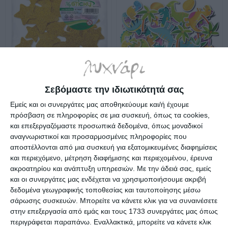
Αφρώδη Lebez
Αφρώδη αυτοκόλλητα
αυτοκόλλητα αστέρια
Smoothy 30τεμ. Dinosaurs
Σεβόμαστε την ιδιωτικότητά σας
20τεμ. χρυσό
290117
Διαθέσιμο
Διαθέσιμο
Εμείς και οι συνεργάτες μας αποθηκεύουμε και/ή έχουμε
2,80€
2,09€
πρόσβαση σε πληροφορίες σε μια συσκευή, όπως τα cookies,
και επεξεργαζόμαστε προσωπικά δεδομένα, όπως μοναδικοί
αναγνωριστικοί και προσαρμοσμένες πληροφορίες που
αποστέλλονται από μια συσκευή για εξατομικευμένες διαφημίσεις
και περιεχόμενο, μέτρηση διαφήμισης και περιεχομένου, έρευνα
ακροατηρίου και ανάπτυξη υπηρεσιών.
Με την άδειά σας, εμείς
και οι συνεργάτες μας ενδέχεται να χρησιμοποιήσουμε ακριβή
δεδομένα γεωγραφικής τοποθεσίας και ταυτοποίησης μέσω
σάρωσης συσκευών. Μπορείτε να κάνετε κλικ για να συναινέσετε
στην επεξεργασία από εμάς και τους 1733 συνεργάτες μας όπως
περιγράφεται παραπάνω. Εναλλακτικά, μπορείτε να κάνετε κλικ