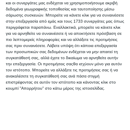
και οι συνεργάτες μας ενδέχεται να χρησιμοποιήσουμε ακριβή
δεδομένα γεωγραφικής τοποθεσίας και ταυτοποίησης μέσω
Κατηγορίες
σάρωσης συσκευών. Μπορείτε να κάνετε κλικ για να συναινέσετε
στην επεξεργασία από εμάς και τους 1733 συνεργάτες μας όπως
περιγράφεται παραπάνω. Εναλλακτικά, μπορείτε να κάνετε κλικ
Κατασκευαστές
για να αρνηθείτε να συναινέσετε ή να αποκτήσετε πρόσβαση σε
πιο λεπτομερείς πληροφορίες και να αλλάξετε τις προτιμήσεις
σας πριν συναινέσετε.
Λάβετε υπόψη ότι κάποια επεξεργασία
των προσωπικών σας δεδομένων ενδέχεται να μην απαιτεί τη
συγκατάθεσή σας, αλλά έχετε το δικαίωμα να αρνηθείτε αυτήν
την επεξεργασία. Οι προτιμήσεις σαςθα ισχύουν μόνο για αυτόν
Ενημερωτικό δελτίο
τον ιστότοπο. Μπορείτε να αλλάξετε τις προτιμήσεις σας ή να
ανακαλέσετε τη συγκατάθεσή σας ανά πάσα στιγμή
επιστρέφοντας σε αυτόν τον ιστότοπο και κάνοντας κλικ στο
κουμπί "Απορρήτου" στο κάτω μέρος της ιστοσελίδας.
ΠΛΗΡΟΦΟΡΊΕΣ
Ο ΛΟΓΑΡΙΑΣΜΌΣ ΜΟΥ