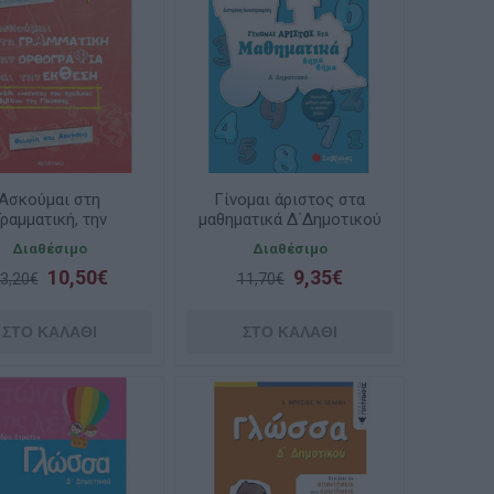
Ασκούμαι στη
Γίνομαι άριστος στα
ραμματική, την
μαθηματικά Δ΄Δημοτικού
θογραφία και την
Διαθέσιμο
Διαθέσιμο
θεση - Γλώσσας
10,50€
9,35€
Δ΄Δημοτικού
3,20€
11,70€