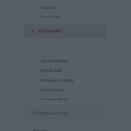
Γλώσσα
Γραμματική
Εκφραση Έκθεση
Συγγραφέας
Ιστορία
Μαθηματικά
Μελέτη περιβάλλοντος
Gunzi Christiane
Νεοελληνική Γλώσσα
Picthall Chez
Ορθογραφία
Αναγνωστου Φανη
Γκοτση Γιωτα
Γονιδακη Μαρια
Ευαγγελοπουλος Αλεξανδρος
Κατασκευαστές
Ζαχαροπουλος Γιαννης
Ζωη Αμαλια
Άγκυρα