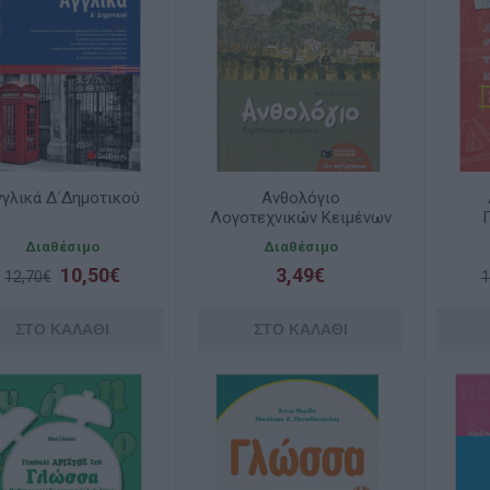
γγλικά Δ΄Δημοτικού
Ανθολόγιο
Λογοτεχνικών Κειμένων
Γ
Γ΄και Δ΄Δημοτικού
Ορ
Διαθέσιμο
Διαθέσιμο
Έκ
10,50€
3,49€
12,70€
1