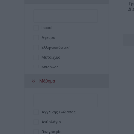
Γρ
Δ΄
Iscool
Άγκυρα
Ελληνοεκδοτική
Μεταίχμιο
Μπαρλας
Παπαδοπουλος
Μάθημα
Πατάκης
Σαββάλας
Αγγλικής Γλώσσας
Ανθολόγιο
Γεωγραφία