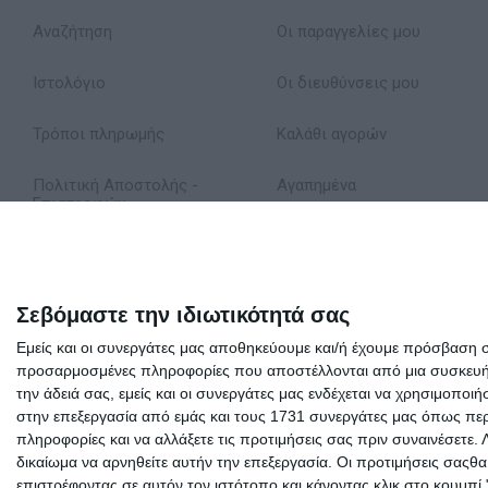
Παπαθανασιου Δημητρης
Αναζήτηση
Οι παραγγελίες μου
Παπαντωνιου Παρασκευη
Παυλος Κωτσης
Ιστολόγιο
Οι διευθύνσεις μου
Σακκου Νικη
Τρόποι πληρωμής
Καλάθι αγορών
Σβορωνου Ελενη
Στρατου Αλεξανδρα
Πολιτική Αποστολής -
Αγαπημένα
Επιστροφών
Συλλογικο Εργο
Δήλωση Απορρήτου
Τσιριοπουλος Χαραλαμπος
Τσολακιδου Ελενη
Όροι Χρήσης
Σεβόμαστε την ιδιωτικότητά σας
Φιλιππου Χρυσουλα
Εμείς και οι συνεργάτες μας αποθηκεύουμε και/ή έχουμε πρόσβαση 
Σχετικά με εμάς
προσαρμοσμένες πληροφορίες που αποστέλλονται από μια συσκευή γι
την άδειά σας, εμείς και οι συνεργάτες μας ενδέχεται να χρησιμοπ
στην επεξεργασία από εμάς και τους 1731 συνεργάτες μας όπως περι
πληροφορίες και να αλλάξετε τις προτιμήσεις σας πριν συναινέσετε.
δικαίωμα να αρνηθείτε αυτήν την επεξεργασία. Οι προτιμήσεις σαςθ
επιστρέφοντας σε αυτόν τον ιστότοπο και κάνοντας κλικ στο κουμπί