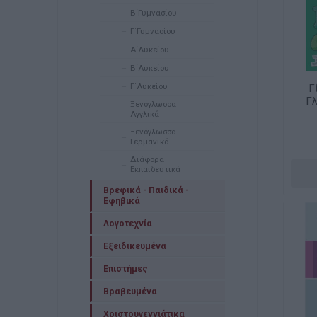
Β΄Γυμνασίου
Γ΄Γυμνασίου
Α΄Λυκείου
Β΄Λυκείου
Γ΄Λυκείου
Γ
Γ
Ξενόγλωσσα
Αγγλικά
Ξενόγλωσσα
Γερμανικά
Διάφορα
Εκπαιδευτικά
Βρεφικά - Παιδικά -
Εφηβικά
Λογοτεχνία
Εξειδικευμένα
Επιστήμες
Βραβευμένα
Χριστουγεννιάτικα