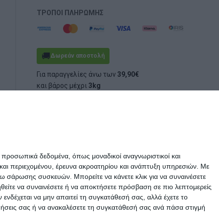
ΤΡΌΠΟΙ ΠΛΗΡΩΜΉΣ
🚚
Δωρεάν αποστολή
Για παραγγελίες άνω των
39,90€
και βάρος μέχρι
3kg
(ογκομετρικό ή πραγματικό)
ε προσωπικά δεδομένα, όπως μοναδικοί αναγνωριστικοί και
και περιεχομένου, έρευνα ακροατηρίου και ανάπτυξη υπηρεσιών.
Με
σω σάρωσης συσκευών. Μπορείτε να κάνετε κλικ για να συναινέσετε
ηθείτε να συναινέσετε ή να αποκτήσετε πρόσβαση σε πιο λεπτομερείς
νδέχεται να μην απαιτεί τη συγκατάθεσή σας, αλλά έχετε το
ιμήσεις σας ή να ανακαλέσετε τη συγκατάθεσή σας ανά πάσα στιγμή