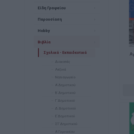
Είδη Γραφείου
Παρουσίαση
Hobby
Βιβλία
Σχολικά - Εκπαιδευτικά
Α
Διακοπές
Λεξικά
Νηπιαγωγείο
Α΄Δημοτικού
Β΄Δημοτικού
Γ΄Δημοτικού
Δ΄Δημοτικού
Ε΄Δημοτικού
ΣΤ΄Δημοτικού
Α΄Γυμνασίου