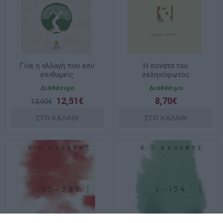
Γίνε η αλλαγή που εσύ
Η σονάτα του
επιθυμείς
σεληνόφωτος
Διαθέσιμο
Διαθέσιμο
12,51€
8,70€
13,90€