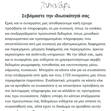
Σεβόμαστε την ιδιωτικότητά σας
Κ.Π Καβάφης Σ: Ποιήματα
Κ.Π Καβάφης: Ποιήματα 1-
155-289: τα Αποκηρυγμένα,
154: τα αναγνωρισμένα
Εμείς και οι συνεργάτες μας αποθηκεύουμε και/ή έχουμε
κρυμμένα, ατελή και πεζά
Διαθέσιμο
Διαθέσιμο
πρόσβαση σε πληροφορίες σε μια συσκευή, όπως τα cookies,
ποιήματα
15,93€
15,93€
και επεξεργαζόμαστε προσωπικά δεδομένα, όπως μοναδικοί
αναγνωριστικοί και προσαρμοσμένες πληροφορίες που
αποστέλλονται από μια συσκευή για εξατομικευμένες διαφημίσεις
και περιεχόμενο, μέτρηση διαφήμισης και περιεχομένου, έρευνα
ακροατηρίου και ανάπτυξη υπηρεσιών.
Με την άδειά σας, εμείς
και οι συνεργάτες μας ενδέχεται να χρησιμοποιήσουμε ακριβή
δεδομένα γεωγραφικής τοποθεσίας και ταυτοποίησης μέσω
σάρωσης συσκευών. Μπορείτε να κάνετε κλικ για να συναινέσετε
στην επεξεργασία από εμάς και τους 1733 συνεργάτες μας όπως
περιγράφεται παραπάνω. Εναλλακτικά, μπορείτε να κάνετε κλικ
για να αρνηθείτε να συναινέσετε ή να αποκτήσετε πρόσβαση σε
πιο λεπτομερείς πληροφορίες και να αλλάξετε τις προτιμήσεις
σας πριν συναινέσετε.
Λάβετε υπόψη ότι κάποια επεξεργασία
των προσωπικών σας δεδομένων ενδέχεται να μην απαιτεί τη
συγκατάθεσή σας, αλλά έχετε το δικαίωμα να αρνηθείτε αυτήν
Κ.π. Καβάφης: Ποιήματα
Ποιήματα - Κική Δημουλά