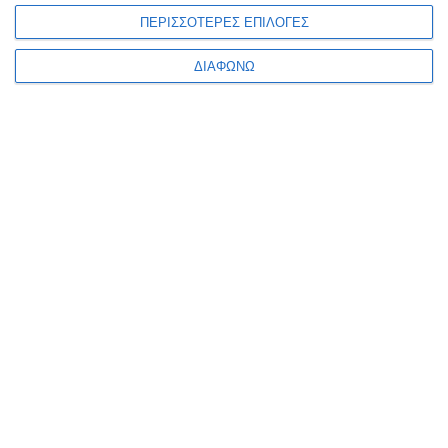
ΠΕΡΙΣΣΟΤΕΡΕΣ ΕΠΙΛΟΓΕΣ
Κατηγορίες
ΔΙΑΦΩΝΩ
Κατασκευαστές
Ενημερωτικό δελτίο
ΠΛΗΡΟΦΟΡΊΕΣ
Ο ΛΟΓΑΡΙΑΣΜΌΣ ΜΟΥ