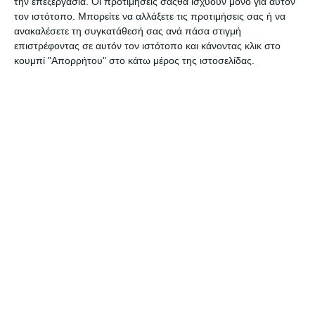
την επεξεργασία. Οι προτιμήσεις σαςθα ισχύουν μόνο για αυτόν
τον ιστότοπο. Μπορείτε να αλλάξετε τις προτιμήσεις σας ή να
Διαθέσιμο
Διαθέσιμο
ανακαλέσετε τη συγκατάθεσή σας ανά πάσα στιγμή
19,80€
20,60€
επιστρέφοντας σε αυτόν τον ιστότοπο και κάνοντας κλικ στο
24,35€
κουμπί "Απορρήτου" στο κάτω μέρος της ιστοσελίδας.
Στερνή μου γνώση να σ’
Τα ερωτικά
είχα πρώτα
Διαθέσιμο
Κατόπιν παραγγελίας
10,71€
25,11€