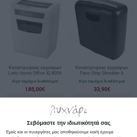
Καταστροφεας εγγράφων
Καταστροφέας εγγράφων
Leitz Home Office IQ 8009
Pavo Strip Shredder 6
P4
Λίγα τεμάχια διαθέσιμα!
Λίγα τεμάχια διαθέσιμα!
185,00€
33,90€
Σεβόμαστε την ιδιωτικότητά σας
Εμείς και οι συνεργάτες μας αποθηκεύουμε και/ή έχουμε