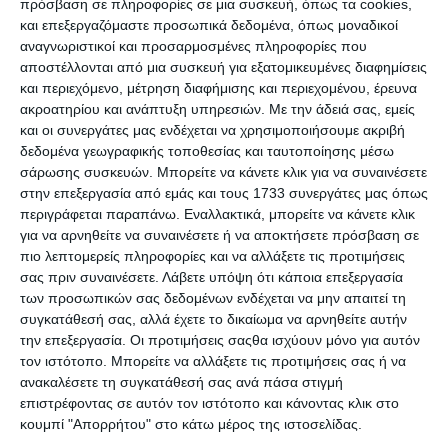
πρόσβαση σε πληροφορίες σε μια συσκευή, όπως τα cookies,
και επεξεργαζόμαστε προσωπικά δεδομένα, όπως μοναδικοί
αναγνωριστικοί και προσαρμοσμένες πληροφορίες που
αποστέλλονται από μια συσκευή για εξατομικευμένες διαφημίσεις
και περιεχόμενο, μέτρηση διαφήμισης και περιεχομένου, έρευνα
ακροατηρίου και ανάπτυξη υπηρεσιών.
Με την άδειά σας, εμείς
και οι συνεργάτες μας ενδέχεται να χρησιμοποιήσουμε ακριβή
δεδομένα γεωγραφικής τοποθεσίας και ταυτοποίησης μέσω
Καταστροφεας εγγράφων
Καταστροφεας εγγράφων
Rexel Auto+ 90x
Rexel x 308 P3 cross cut
σάρωσης συσκευών. Μπορείτε να κάνετε κλικ για να συναινέσετε
στην επεξεργασία από εμάς και τους 1733 συνεργάτες μας όπως
Λίγα τεμάχια διαθέσιμα!
Λίγα τεμάχια διαθέσιμα!
περιγράφεται παραπάνω. Εναλλακτικά, μπορείτε να κάνετε κλικ
Τηλεφωνήστε για
119,00€
για να αρνηθείτε να συναινέσετε ή να αποκτήσετε πρόσβαση σε
τιμή
πιο λεπτομερείς πληροφορίες και να αλλάξετε τις προτιμήσεις
σας πριν συναινέσετε.
Λάβετε υπόψη ότι κάποια επεξεργασία
των προσωπικών σας δεδομένων ενδέχεται να μην απαιτεί τη
συγκατάθεσή σας, αλλά έχετε το δικαίωμα να αρνηθείτε αυτήν
την επεξεργασία. Οι προτιμήσεις σαςθα ισχύουν μόνο για αυτόν
τον ιστότοπο. Μπορείτε να αλλάξετε τις προτιμήσεις σας ή να
ανακαλέσετε τη συγκατάθεσή σας ανά πάσα στιγμή
επιστρέφοντας σε αυτόν τον ιστότοπο και κάνοντας κλικ στο
κουμπί "Απορρήτου" στο κάτω μέρος της ιστοσελίδας.
Κατηγορίες