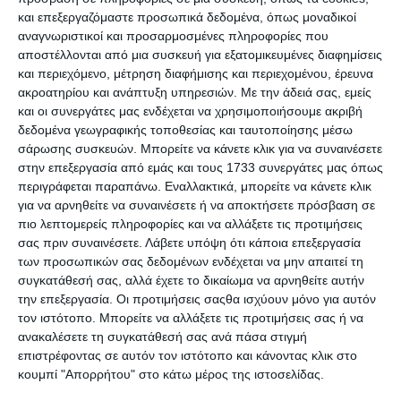
και επεξεργαζόμαστε προσωπικά δεδομένα, όπως μοναδικοί
αναγνωριστικοί και προσαρμοσμένες πληροφορίες που
αποστέλλονται από μια συσκευή για εξατομικευμένες διαφημίσεις
και περιεχόμενο, μέτρηση διαφήμισης και περιεχομένου, έρευνα
ακροατηρίου και ανάπτυξη υπηρεσιών.
Με την άδειά σας, εμείς
και οι συνεργάτες μας ενδέχεται να χρησιμοποιήσουμε ακριβή
δεδομένα γεωγραφικής τοποθεσίας και ταυτοποίησης μέσω
Καθαριστικό ασπροπίνακα
Σπόγγος μαγνητικός
σάρωσης συσκευών. Μπορείτε να κάνετε κλικ για να συναινέσετε
TZ6 150ml Legamaster
ασπροπίνακα TZ4
στην επεξεργασία από εμάς και τους 1733 συνεργάτες μας όπως
Legamaster
Διαθέσιμο
Διαθέσιμο
περιγράφεται παραπάνω. Εναλλακτικά, μπορείτε να κάνετε κλικ
9,99€
10,90€
για να αρνηθείτε να συναινέσετε ή να αποκτήσετε πρόσβαση σε
πιο λεπτομερείς πληροφορίες και να αλλάξετε τις προτιμήσεις
σας πριν συναινέσετε.
Λάβετε υπόψη ότι κάποια επεξεργασία
των προσωπικών σας δεδομένων ενδέχεται να μην απαιτεί τη
συγκατάθεσή σας, αλλά έχετε το δικαίωμα να αρνηθείτε αυτήν
την επεξεργασία. Οι προτιμήσεις σαςθα ισχύουν μόνο για αυτόν
τον ιστότοπο. Μπορείτε να αλλάξετε τις προτιμήσεις σας ή να
ανακαλέσετε τη συγκατάθεσή σας ανά πάσα στιγμή
επιστρέφοντας σε αυτόν τον ιστότοπο και κάνοντας κλικ στο
κουμπί "Απορρήτου" στο κάτω μέρος της ιστοσελίδας.
Κατηγορίες