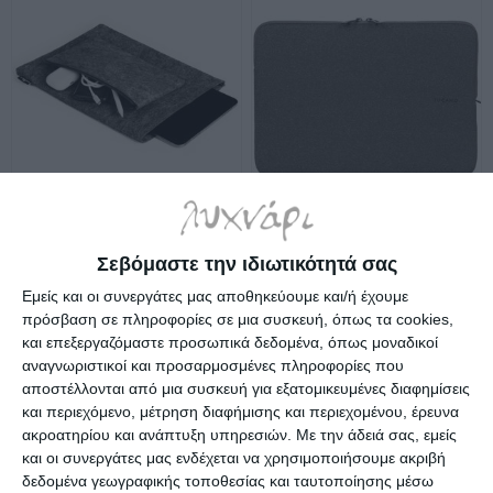
Θήκη laptop multibag effect
Θήκη Tucano Second skin
13'' Durable τσόχινη
for laptop 15.6" and
Σεβόμαστε την ιδιωτικότητά σας
16557058
MacBook Pro 16" BFM1516-
Λίγα τεμάχια διαθέσιμα!
Κατόπιν παραγγελίας
BK
Εμείς και οι συνεργάτες μας αποθηκεύουμε και/ή έχουμε
16,70€
69,00€
πρόσβαση σε πληροφορίες σε μια συσκευή, όπως τα cookies,
και επεξεργαζόμαστε προσωπικά δεδομένα, όπως μοναδικοί
αναγνωριστικοί και προσαρμοσμένες πληροφορίες που
αποστέλλονται από μια συσκευή για εξατομικευμένες διαφημίσεις
και περιεχόμενο, μέτρηση διαφήμισης και περιεχομένου, έρευνα
ακροατηρίου και ανάπτυξη υπηρεσιών.
Με την άδειά σας, εμείς
και οι συνεργάτες μας ενδέχεται να χρησιμοποιήσουμε ακριβή
δεδομένα γεωγραφικής τοποθεσίας και ταυτοποίησης μέσω