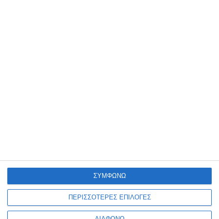
46,20€
44,40€
Τσάντα Street Elite Black για
Τσάντα σακίδιο Camel
laptop 157531395
Active Explore μαύρο 401-
201-60
ΣΥΜΦΩΝΩ
Λίγα τεμάχια διαθέσιμα!
Κατόπιν παραγγελίας
31,50€
88,00€
ΠΕΡΙΣΣΟΤΕΡΕΣ ΕΠΙΛΟΓΕΣ
ΔΙΑΦΩΝΩ