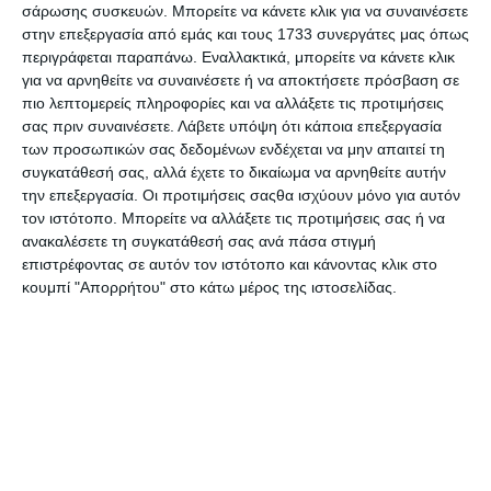
σάρωσης συσκευών. Μπορείτε να κάνετε κλικ για να συναινέσετε
στην επεξεργασία από εμάς και τους 1733 συνεργάτες μας όπως
περιγράφεται παραπάνω. Εναλλακτικά, μπορείτε να κάνετε κλικ
για να αρνηθείτε να συναινέσετε ή να αποκτήσετε πρόσβαση σε
πιο λεπτομερείς πληροφορίες και να αλλάξετε τις προτιμήσεις
σας πριν συναινέσετε.
Λάβετε υπόψη ότι κάποια επεξεργασία
των προσωπικών σας δεδομένων ενδέχεται να μην απαιτεί τη
Σακίδιο Victorinox Vi
Σακίδιο πλάτης Arctic
συγκατάθεσή σας, αλλά έχετε το δικαίωμα να αρνηθείτε αυτήν
Almont Professional,
Hunter μαύρη με θήκη
την επεξεργασία. Οι προτιμήσεις σαςθα ισχύουν μόνο για αυτόν
Essentials Laptop backpack
laptop 15.6", 22L B00529
Λίγα τεμάχια διαθέσιμα!
Κατόπιν παραγγελίας
11.8x16.9'' 602154
τον ιστότοπο. Μπορείτε να αλλάξετε τις προτιμήσεις σας ή να
160,00€
34,90€
ανακαλέσετε τη συγκατάθεσή σας ανά πάσα στιγμή
επιστρέφοντας σε αυτόν τον ιστότοπο και κάνοντας κλικ στο
κουμπί "Απορρήτου" στο κάτω μέρος της ιστοσελίδας.