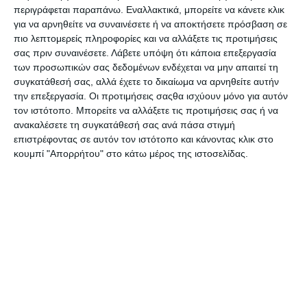
περιγράφεται παραπάνω. Εναλλακτικά, μπορείτε να κάνετε κλικ
Περφορατέρ Leitz Wow
Περφορατέρ Leitz Wow
για να αρνηθείτε να συναινέσετε ή να αποκτήσετε πρόσβαση σε
Metallic κόκκινο 5008
Metallic λευκό 5008 30σελ.
25σελ.
πιο λεπτομερείς πληροφορίες και να αλλάξετε τις προτιμήσεις
Λίγα τεμάχια διαθέσιμα!
Διαθέσιμο
σας πριν συναινέσετε.
Λάβετε υπόψη ότι κάποια επεξεργασία
15,75€
20,90€
των προσωπικών σας δεδομένων ενδέχεται να μην απαιτεί τη
συγκατάθεσή σας, αλλά έχετε το δικαίωμα να αρνηθείτε αυτήν
την επεξεργασία. Οι προτιμήσεις σαςθα ισχύουν μόνο για αυτόν
τον ιστότοπο. Μπορείτε να αλλάξετε τις προτιμήσεις σας ή να
ανακαλέσετε τη συγκατάθεσή σας ανά πάσα στιγμή
επιστρέφοντας σε αυτόν τον ιστότοπο και κάνοντας κλικ στο
κουμπί "Απορρήτου" στο κάτω μέρος της ιστοσελίδας.
Περφορατέρ Leitz Wow
Περφορατέρ Leitz Wow
Metallic μπλε 5008 30σελ.
Metallic μπλε 5008 30σελ.
Λίγα τεμάχια διαθέσιμα!
Διαθέσιμο