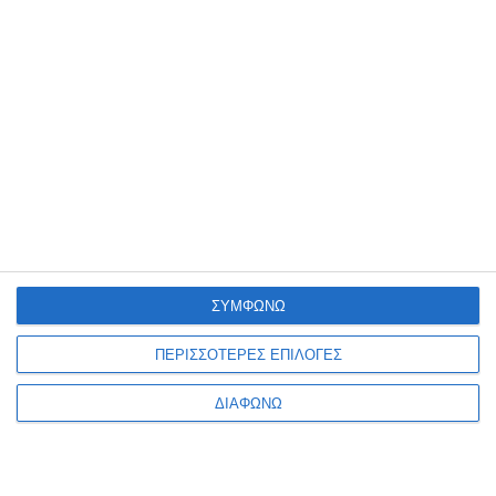
Περφορατέρ Maped
Περφορατέρ Maped
Essentials 10/12 μαύρο
Essentials 6-8φυλ. μαύρο
401111
452211
Διαθέσιμο
Κατόπιν παραγγελίας
2,30€
2,30€
ΣΥΜΦΩΝΩ
ΠΕΡΙΣΣΟΤΕΡΕΣ ΕΠΙΛΟΓΕΣ
ΔΙΑΦΩΝΩ
1
2
3