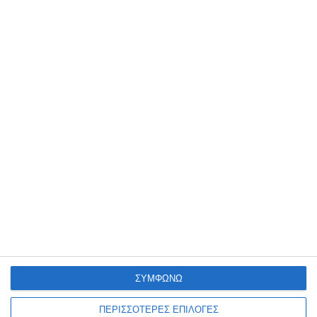
1,25€
1,35€
Κατηγορίες
Κατασκευαστές
ΣΥΜΦΩΝΩ
Ενημερωτικό δελτίο
ΠΕΡΙΣΣΟΤΕΡΕΣ ΕΠΙΛΟΓΕΣ