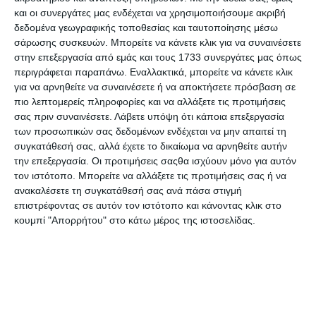
και οι συνεργάτες μας ενδέχεται να χρησιμοποιήσουμε ακριβή
δεδομένα γεωγραφικής τοποθεσίας και ταυτοποίησης μέσω
σάρωσης συσκευών. Μπορείτε να κάνετε κλικ για να συναινέσετε
στην επεξεργασία από εμάς και τους 1733 συνεργάτες μας όπως
Οντουλέ Ursus pale blue
Οντουλέ Ursus pink 260gr.
περιγράφεται παραπάνω. Εναλλακτικά, μπορείτε να κάνετε κλικ
N.31 260gr. 50x70cm
50x70cm 9202262
για να αρνηθείτε να συναινέσετε ή να αποκτήσετε πρόσβαση σε
Διαθέσιμο
Διαθέσιμο
πιο λεπτομερείς πληροφορίες και να αλλάξετε τις προτιμήσεις
1,25€
1,35€
σας πριν συναινέσετε.
Λάβετε υπόψη ότι κάποια επεξεργασία
των προσωπικών σας δεδομένων ενδέχεται να μην απαιτεί τη
συγκατάθεσή σας, αλλά έχετε το δικαίωμα να αρνηθείτε αυτήν
την επεξεργασία. Οι προτιμήσεις σαςθα ισχύουν μόνο για αυτόν
τον ιστότοπο. Μπορείτε να αλλάξετε τις προτιμήσεις σας ή να
ανακαλέσετε τη συγκατάθεσή σας ανά πάσα στιγμή
επιστρέφοντας σε αυτόν τον ιστότοπο και κάνοντας κλικ στο
κουμπί "Απορρήτου" στο κάτω μέρος της ιστοσελίδας.