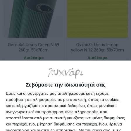
Οντουλέ Ursus Green N.59
Οντουλέ Ursus lemon
260gr. 50x70cm
yellow Ν.12 260gr. 50x70cm
9202212
Διαθέσιμο
Διαθέσιμο
1,25€
1,25€
Σεβόμαστε την ιδιωτικότητά σας
Εμείς και οι συνεργάτες μας αποθηκεύουμε και/ή έχουμε
πρόσβαση σε πληροφορίες σε μια συσκευή, όπως τα cookies,
και επεξεργαζόμαστε προσωπικά δεδομένα, όπως μοναδικοί
αναγνωριστικοί και προσαρμοσμένες πληροφορίες που
αποστέλλονται από μια συσκευή για εξατομικευμένες διαφημίσεις
και περιεχόμενο, μέτρηση διαφήμισης και περιεχομένου, έρευνα
ακροατηρίου και ανάπτυξη υπηρεσιών.
Με την άδειά σας, εμείς