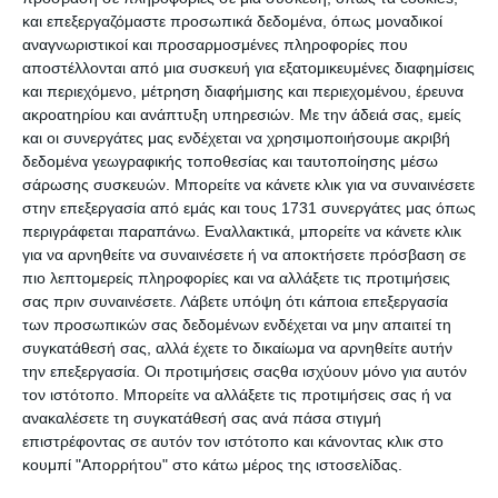
και επεξεργαζόμαστε προσωπικά δεδομένα, όπως μοναδικοί
αναγνωριστικοί και προσαρμοσμένες πληροφορίες που
αποστέλλονται από μια συσκευή για εξατομικευμένες διαφημίσεις
και περιεχόμενο, μέτρηση διαφήμισης και περιεχομένου, έρευνα
ακροατηρίου και ανάπτυξη υπηρεσιών.
Με την άδειά σας, εμείς
και οι συνεργάτες μας ενδέχεται να χρησιμοποιήσουμε ακριβή
δεδομένα γεωγραφικής τοποθεσίας και ταυτοποίησης μέσω
Δακτυλομπογιές Primo
Δακτυλομπογιές Primo
σάρωσης συσκευών. Μπορείτε να κάνετε κλικ για να συναινέσετε
μεσαίες 6/τεμ. 50gr. CMP
μικρές 25ml 6/Τεμ. Cmp
στην επεξεργασία από εμάς και τους 1731 συνεργάτες μας όπως
Διαθέσιμο
Διαθέσιμο
περιγράφεται παραπάνω. Εναλλακτικά, μπορείτε να κάνετε κλικ
4,40€
3,30€
για να αρνηθείτε να συναινέσετε ή να αποκτήσετε πρόσβαση σε
πιο λεπτομερείς πληροφορίες και να αλλάξετε τις προτιμήσεις
σας πριν συναινέσετε.
Λάβετε υπόψη ότι κάποια επεξεργασία
των προσωπικών σας δεδομένων ενδέχεται να μην απαιτεί τη
συγκατάθεσή σας, αλλά έχετε το δικαίωμα να αρνηθείτε αυτήν
την επεξεργασία. Οι προτιμήσεις σαςθα ισχύουν μόνο για αυτόν
τον ιστότοπο. Μπορείτε να αλλάξετε τις προτιμήσεις σας ή να
ανακαλέσετε τη συγκατάθεσή σας ανά πάσα στιγμή
επιστρέφοντας σε αυτόν τον ιστότοπο και κάνοντας κλικ στο
κουμπί "Απορρήτου" στο κάτω μέρος της ιστοσελίδας.
Κατηγορίες