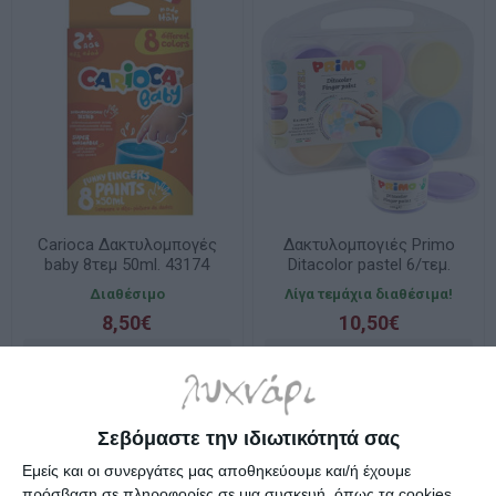
Carioca Δακτυλομπογές
Δακτυλομπογιές Primo
baby 8τεμ 50ml. 43174
Ditacolor pastel 6/τεμ.
100gr. CMP
Διαθέσιμο
Λίγα τεμάχια διαθέσιμα!
8,50€
10,50€
Σεβόμαστε την ιδιωτικότητά σας
Εμείς και οι συνεργάτες μας αποθηκεύουμε και/ή έχουμε
πρόσβαση σε πληροφορίες σε μια συσκευή, όπως τα cookies,