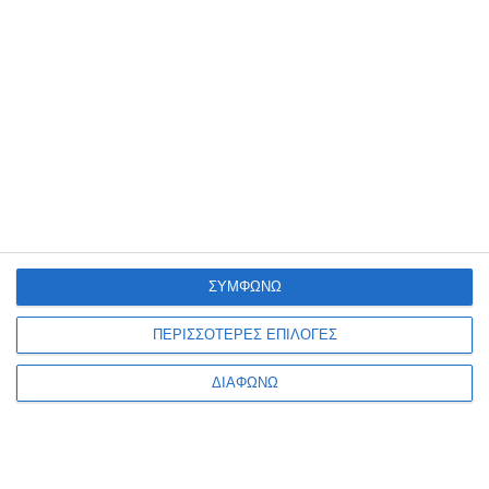
Η θέση 7Α
Η θυσία
Διαθέσιμο
Διαθέσιμο
13,20€
16,92€
16,60€
ΣΥΜΦΩΝΩ
ΠΕΡΙΣΣΟΤΕΡΕΣ ΕΠΙΛΟΓΕΣ
ΔΙΑΦΩΝΩ
1
2
3
4