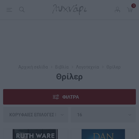
0
Αρχική σελίδα
Βιβλία
Λογοτεχνία
Θρίλερ
Θρίλερ
ΦΊΛΤΡΑ