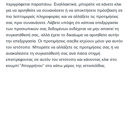
περιγράφεται παραπάνω. Εναλλακτικά, μπορείτε να κάνετε κλικ
Η Δύναμη της Φωνής
Η μέθοδος Αφήστε τους
για να αρνηθείτε να συναινέσετε ή να αποκτήσετε πρόσβαση σε
πιο λεπτομερείς πληροφορίες και να αλλάξετε τις προτιμήσεις
Κατόπιν παραγγελίας
Διαθέσιμο
σας πριν συναινέσετε.
Λάβετε υπόψη ότι κάποια επεξεργασία
13,41€
15,93€
14,90€
των προσωπικών σας δεδομένων ενδέχεται να μην απαιτεί τη
συγκατάθεσή σας, αλλά έχετε το δικαίωμα να αρνηθείτε αυτήν
την επεξεργασία. Οι προτιμήσεις σαςθα ισχύουν μόνο για αυτόν
τον ιστότοπο. Μπορείτε να αλλάξετε τις προτιμήσεις σας ή να
ανακαλέσετε τη συγκατάθεσή σας ανά πάσα στιγμή
επιστρέφοντας σε αυτόν τον ιστότοπο και κάνοντας κλικ στο
κουμπί "Απορρήτου" στο κάτω μέρος της ιστοσελίδας.
Η συνήθεια των 5
Η τέχνη του πολέμου
Διαθέσιμο
Διαθέσιμο