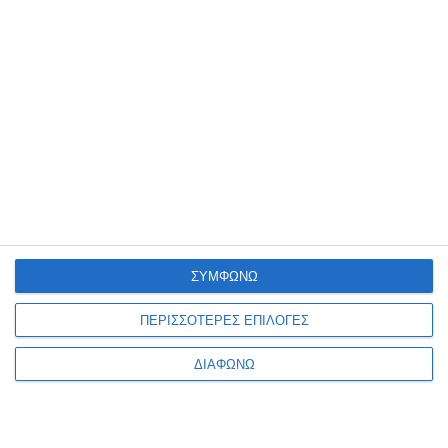
Νίκος Ζαχαριάδης Η ζωή
Ο ηγέτης δε φοβάται τον
και η δράση του μέσα από
καθρέφτη
τα αρχεία του ΚΚΣΕ και της
Διαθέσιμο
Διαθέσιμο
KGB
29,61€
13,95€
ΣΥΜΦΩΝΩ
ΠΕΡΙΣΣΟΤΕΡΕΣ ΕΠΙΛΟΓΕΣ
ΔΙΑΦΩΝΩ
1
2