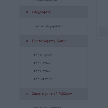
Ελληνοεκδοτική
Κακτος
Συγγραφείς
Μαλλιαρης
Παπαδημητριου
Έλληνες συγγραφείς
Παπαδοπουλος
Προτεινόμενη Ηλικία
Σαββάλας
Ψυχογιός
Από 0 μηνών
Από 5 ετών
Από 6 ετών
Από 18 ετών
Χαρακτηριστικό Βιβλίων
Μαλακό Εξώφυλλο