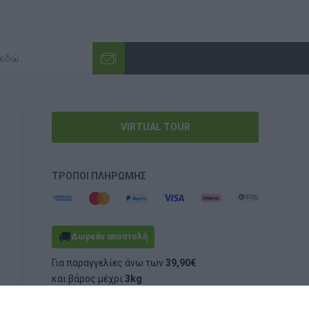
VIRTUAL TOUR
ΤΡΌΠΟΙ ΠΛΗΡΩΜΉΣ
🚚
Δωρεάν αποστολή
Για παραγγελίες άνω των
39,90€
και βάρος μέχρι
3kg
(ογκομετρικό ή πραγματικό)