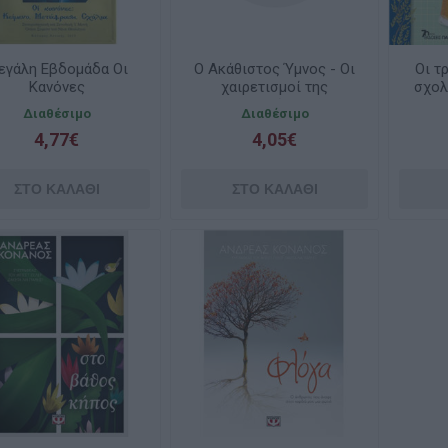
εγάλη Εβδομάδα Οι
Ο Ακάθιστος Ύμνος - Οι
Οι τ
Κανόνες
χαιρετισμοί της
σχολ
Θεοτόκου
Διαθέσιμο
Διαθέσιμο
4,77€
4,05€