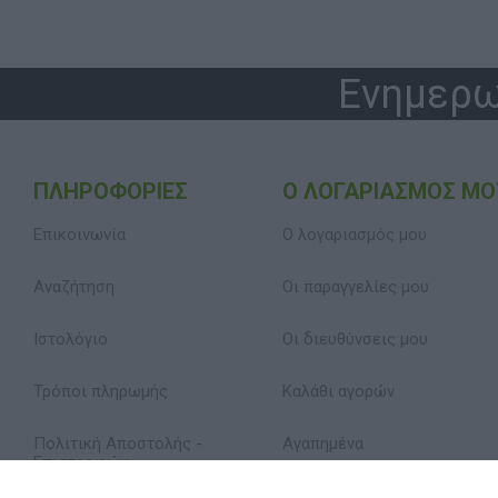
Ενημερω
ΠΛΗΡΟΦΟΡΊΕΣ
Ο ΛΟΓΑΡΙΑΣΜΌΣ ΜΟ
Επικοινωνία
Ο λογαριασμός μου
Αναζήτηση
Οι παραγγελίες μου
Ιστολόγιο
Οι διευθύνσεις μου
Τρόποι πληρωμής
Καλάθι αγορών
Πολιτική Αποστολής -
Αγαπημένα
Επιστροφών