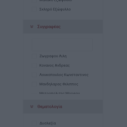
Σκληρό Εξώφυλλο
Συγγραφέας
Ζωγραφου Λιλη
Κονανος Ανδρεας
Λουκοπουλος Κωνσταντινος
Μανδηλαρας Φιλιππος
Μητροπολιτης Μορφου
Νεομφυτος
Θεματολογία
Τασοπουλου Αντα
Φραγκακης Αντωνιος
Δυσλεξία