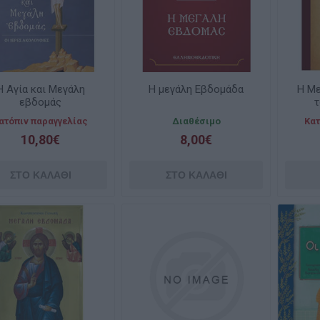
Η Αγία και Μεγάλη
Η μεγάλη Εβδομάδα
Η Με
εβδομάς
τ
ατόπιν παραγγελίας
Διαθέσιμο
Κατ
10,80€
8,00€