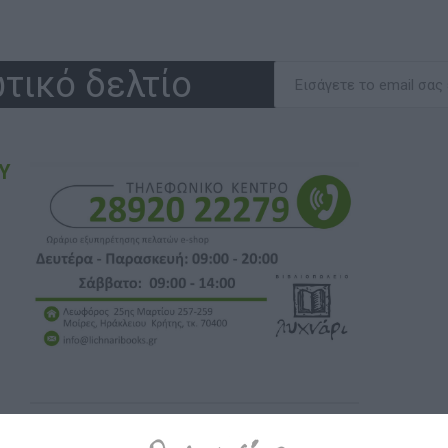
τικό δελτίο
Υ