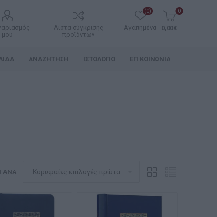
(0)
0
γαριασμός
Λίστα σύγκρισης
Αγαπημένα
0,00€
μου
προϊόντων
ΛΊΔΑ
ΑΝΑΖΉΤΗΣΗ
ΙΣΤΟΛΌΓΙΟ
ΕΠΙΚΟΙΝΩΝΊΑ
Η ΑΝΆ