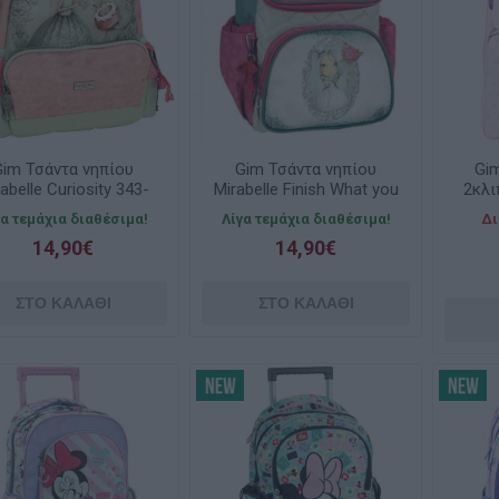
Gim Τσάντα νηπίου
Gim Τσάντα νηπίου
Gim
abelle Curiosity 343-
Mirabelle Finish What you
2κλι
02053
Started 343-03053
γα τεμάχια διαθέσιμα!
Λίγα τεμάχια διαθέσιμα!
Δι
14,90€
14,90€