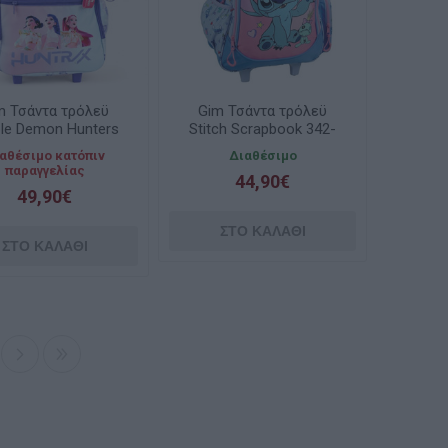
m Τσάντα τρόλεϋ
Gim Τσάντα τρόλεϋ
ple Demon Hunters
Stitch Scrapbook 342-
364-02074
04074
αθέσιμο κατόπιν
Διαθέσιμο
παραγγελίας
44,90€
49,90€