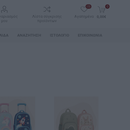
(0)
0
γαριασμός
Λίστα σύγκρισης
Αγαπημένα
0,00€
μου
προϊόντων
ΛΊΔΑ
ΑΝΑΖΉΤΗΣΗ
ΙΣΤΟΛΌΓΙΟ
ΕΠΙΚΟΙΝΩΝΊΑ