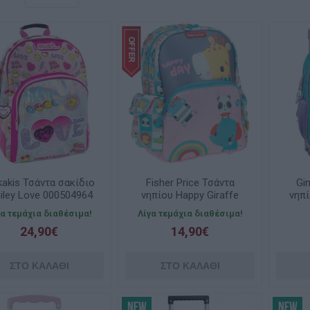
kakis Τσάντα σακίδιο
Fisher Price Τσάντα
Gi
iley Love 000504964
νηπίου Happy Giraffe
νηπί
349-19053
M
γα τεμάχια διαθέσιμα!
Λίγα τεμάχια διαθέσιμα!
24,90€
14,90€