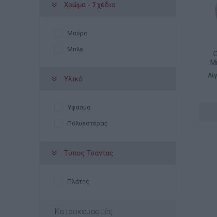
Χρώμα - Σχέδιο
Τιρκουάζ
Γαλάζιο
Μαύρο
Λαχανί
Μπλε
Μωβ
G
M
Blue-Black
Λί
Υλικό
Black
Πολλαπλών Χρωμάτων
Ύφασμα
Με σχέδιο
Πολυεστέρας
Με ήρωες
φούξια
Τύπος Τσάντας
Μπρονζέ
Παραλλαγής
Πλάτης
Κατασκευαστές