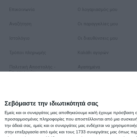
Επικοινωνία
Ο λογαριασμός μου
Αναζήτηση
Οι παραγγελίες μου
Ιστολόγιο
Οι διευθύνσεις μου
Τρόποι πληρωμής
Καλάθι αγορών
Πολιτική Αποστολής -
Αγαπημένα
Επιστροφών
Δήλωση Απορρήτου
Όροι Χρήσης
Σεβόμαστε την ιδιωτικότητά σας
Εμείς και οι συνεργάτες μας αποθηκεύουμε και/ή έχουμε πρόσβαση 
Σχετικά με εμάς
προσαρμοσμένες πληροφορίες που αποστέλλονται από μια συσκευή γι
την άδειά σας, εμείς και οι συνεργάτες μας ενδέχεται να χρησιμοπ
στην επεξεργασία από εμάς και τους 1733 συνεργάτες μας όπως περι