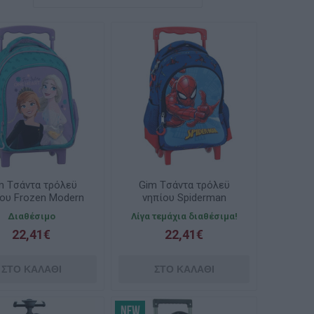
m Tσάντα τρόλεϋ
Gim Tσάντα τρόλεϋ
ου Frozen Modern
νηπίου Spiderman
agic 341-73072
Evergreen 337-11072
Διαθέσιμο
Λίγα τεμάχια διαθέσιμα!
22,41€
22,41€