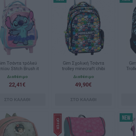
im Tσάντα τρόλεϋ
Gim Σχολική Τσάντα
Gim
πίου Stitch Brush it
trolley minecraft chibi
Trol
out 342-03072
316-04074
Διαθέσιμο
Διαθέσιμο
22,41€
49,90€