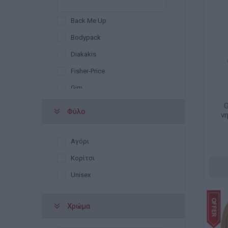
Back Me Up
Bodypack
Diakakis
Fisher-Price
Gim
Graffiti
G
Φύλο
νη
Grafix
Hallmark
Αγόρι
Legami
Κορίτσι
Lyc Sac
Unisex
Maped
Χρώμα
Maui
Milan