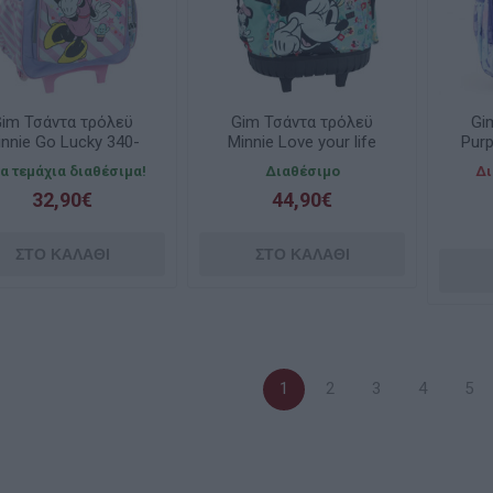
im Τσάντα τρόλεϋ
Gim Τσάντα τρόλεϋ
Gi
innie Go Lucky 340-
Minnie Love your life
Pur
41074
340-32078
γα τεμάχια διαθέσιμα!
Διαθέσιμο
Δι
32,90€
44,90€
1
2
3
4
5