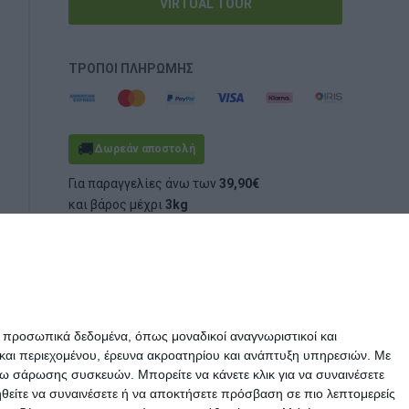
VIRTUAL TOUR
ΤΡΌΠΟΙ ΠΛΗΡΩΜΉΣ
🚚
Δωρεάν αποστολή
Για παραγγελίες άνω των
39,90€
και βάρος μέχρι
3kg
(ογκομετρικό ή πραγματικό)
ε προσωπικά δεδομένα, όπως μοναδικοί αναγνωριστικοί και
και περιεχομένου, έρευνα ακροατηρίου και ανάπτυξη υπηρεσιών.
Με
σω σάρωσης συσκευών. Μπορείτε να κάνετε κλικ για να συναινέσετε
ηθείτε να συναινέσετε ή να αποκτήσετε πρόσβαση σε πιο λεπτομερείς