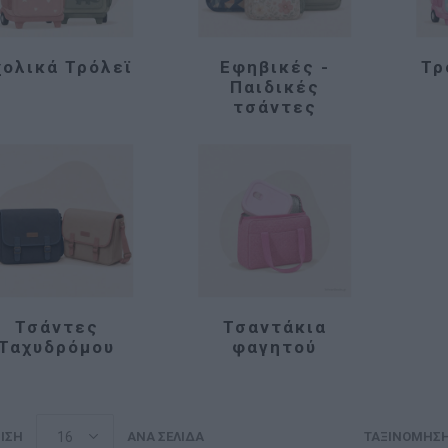
χολικά Τρόλεϊ
Εφηβικές -
Τρ
Παιδικές
τσάντες
Τσάντες
Τσαντάκια
Ταχυδρόμου
φαγητού
ΙΣΗ
ΑΝΆ ΣΕΛΊΔΑ
ΤΑΞΙΝΌΜΗΣ