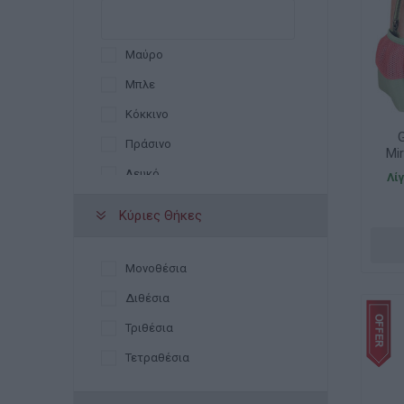
Miquelrius
Must
Μαύρο
No Fear
Μπλε
Polo
Κόκκινο
Summertiempo
Πράσινο
Mir
Χάρτινη Πόλη
Λευκό
Λί
Κίτρινο
Κύριες Θήκες
Ροζ
Λιλά
Μονοθέσια
Καφέ
Διθέσια
Γκρι
Τριθέσια
Ασημί
Τετραθέσια
Μπεζ