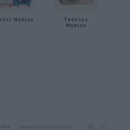
όλεϊ Νηπίου
Τσάντες
Νηπίου
Η ΑΝΆ