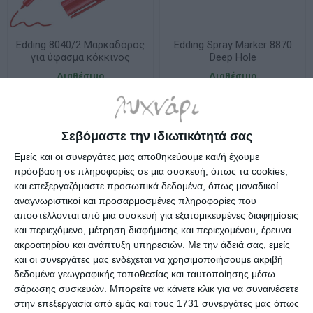
Edding 8040/2 Μαρκαδόρος
Edding Spray Marker 8870
για ύφασμα κόκκινος
Deep Hole
1.0mm
Διαθέσιμο
Διαθέσιμο
2,89€
7,90€
Σεβόμαστε την ιδιωτικότητά σας
Εμείς και οι συνεργάτες μας αποθηκεύουμε και/ή έχουμε
πρόσβαση σε πληροφορίες σε μια συσκευή, όπως τα cookies,
και επεξεργαζόμαστε προσωπικά δεδομένα, όπως μοναδικοί
αναγνωριστικοί και προσαρμοσμένες πληροφορίες που
αποστέλλονται από μια συσκευή για εξατομικευμένες διαφημίσεις
και περιεχόμενο, μέτρηση διαφήμισης και περιεχομένου, έρευνα
ακροατηρίου και ανάπτυξη υπηρεσιών.
Με την άδειά σας, εμείς
και οι συνεργάτες μας ενδέχεται να χρησιμοποιήσουμε ακριβή
δεδομένα γεωγραφικής τοποθεσίας και ταυτοποίησης μέσω
σάρωσης συσκευών. Μπορείτε να κάνετε κλικ για να συναινέσετε
στην επεξεργασία από εμάς και τους 1731 συνεργάτες μας όπως
Edding Μαρκαδόροι πίνακα
Edding μαρκαδόρος 300