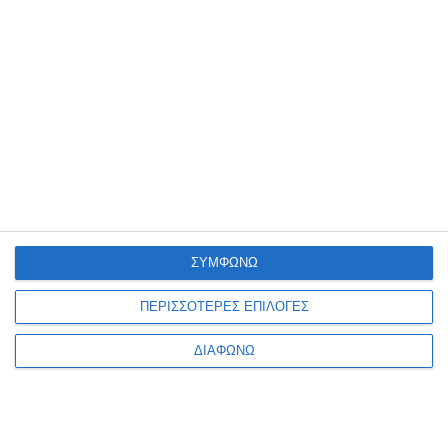
Edding μαρκαδόρος λαδιού
Edding μαρκαδόρος Λαδιού
751/79 ροζ μεταλλικό
780/1 μαύρος Extra fine
Διαθέσιμο
Διαθέσιμο
2,85€
3,39€
ΣΥΜΦΩΝΩ
ΠΕΡΙΣΣΟΤΕΡΕΣ ΕΠΙΛΟΓΕΣ
ΔΙΑΦΩΝΩ
1
2
3
4
5