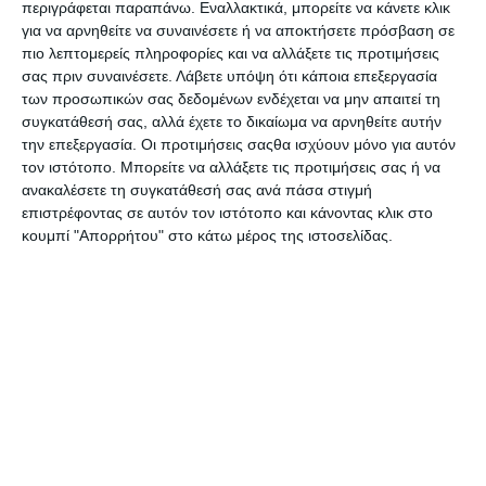
περιγράφεται παραπάνω. Εναλλακτικά, μπορείτε να κάνετε κλικ
Whiteboard +flipchart
permanent κόκκινος
για να αρνηθείτε να συναινέσετε ή να αποκτήσετε πρόσβαση σε
Marker 4τεμ. 01.660
Διαθέσιμο
Διαθέσιμο
πιο λεπτομερείς πληροφορίες και να αλλάξετε τις προτιμήσεις
2,45€
0,89€
σας πριν συναινέσετε.
Λάβετε υπόψη ότι κάποια επεξεργασία
των προσωπικών σας δεδομένων ενδέχεται να μην απαιτεί τη
συγκατάθεσή σας, αλλά έχετε το δικαίωμα να αρνηθείτε αυτήν
την επεξεργασία. Οι προτιμήσεις σαςθα ισχύουν μόνο για αυτόν
τον ιστότοπο. Μπορείτε να αλλάξετε τις προτιμήσεις σας ή να
ανακαλέσετε τη συγκατάθεσή σας ανά πάσα στιγμή
επιστρέφοντας σε αυτόν τον ιστότοπο και κάνοντας κλικ στο
κουμπί "Απορρήτου" στο κάτω μέρος της ιστοσελίδας.
Edding μαρκαδόρος 300
Edding μαρκαδόρος 300
permanent μπλε
permanent πράσινος
Διαθέσιμο
Διαθέσιμο
0,89€
0,89€