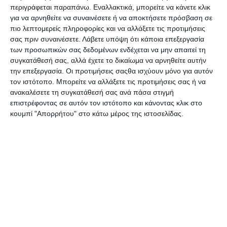
περιγράφεται παραπάνω. Εναλλακτικά, μπορείτε να κάνετε κλικ
Διάλυσε με - Shatter me
Διεφθαρμένος - Devils
για να αρνηθείτε να συναινέσετε ή να αποκτήσετε πρόσβαση σε
Ν.1
Night Ν.1
πιο λεπτομερείς πληροφορίες και να αλλάξετε τις προτιμήσεις
Διαθέσιμο
Διαθέσιμο
σας πριν συναινέσετε.
Λάβετε υπόψη ότι κάποια επεξεργασία
14,16€
15,93€
των προσωπικών σας δεδομένων ενδέχεται να μην απαιτεί τη
συγκατάθεσή σας, αλλά έχετε το δικαίωμα να αρνηθείτε αυτήν
την επεξεργασία. Οι προτιμήσεις σαςθα ισχύουν μόνο για αυτόν
τον ιστότοπο. Μπορείτε να αλλάξετε τις προτιμήσεις σας ή να
ανακαλέσετε τη συγκατάθεσή σας ανά πάσα στιγμή
επιστρέφοντας σε αυτόν τον ιστότοπο και κάνοντας κλικ στο
κουμπί "Απορρήτου" στο κάτω μέρος της ιστοσελίδας.
Δόλωμα - Devils Night N.3
Δύο πλεγμένα στέμματα
Διαθέσιμο
Διαθέσιμο