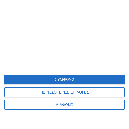
Η Προδομένη
Κοίτα με - The New
Republic Ν.1
Διαθέσιμο
Διαθέσιμο
13,95€
13,95€
15,50€
ΣΥΜΦΩΝΩ
ΠΕΡΙΣΣΟΤΕΡΕΣ ΕΠΙΛΟΓΕΣ
ΔΙΑΦΩΝΩ
1
2
3