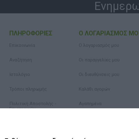
Ενημερω
ΠΛΗΡΟΦΟΡΊΕΣ
Ο ΛΟΓΑΡΙΑΣΜΌΣ ΜΟ
Επικοινωνία
Ο λογαριασμός μου
Αναζήτηση
Οι παραγγελίες μου
Ιστολόγιο
Οι διευθύνσεις μου
Τρόποι πληρωμής
Καλάθι αγορών
Πολιτική Αποστολής -
Αγαπημένα
Επιστροφών
Δήλωση Απορρήτου
Όροι Χρήσης