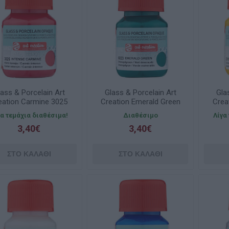
ass & Porcelain Art
Glass & Porcelain Art
Gla
eation Carmine 3025
Creation Emerald Green
Crea
30ml Talens
6023 30ml Talens
γα τεμάχια διαθέσιμα!
Διαθέσιμο
Λίγα
3,40€
3,40€