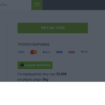
VIRTUAL TOUR
ΤΡΌΠΟΙ ΠΛΗΡΩΜΉΣ
🚚
Δωρεάν αποστολή
Για παραγγελίες άνω των
39,90€
και βάρος μέχρι
3kg
(ογκομετρικό ή πραγματικό)