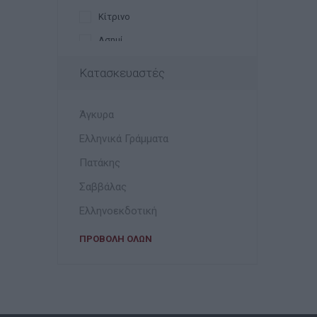
Κίτρινο
Ασημί
Μωβ
Κατασκευαστές
Πολλαπλών Χρωμάτων
Διάφανο
Άγκυρα
Ελληνικά Γράμματα
Πατάκης
Σαββάλας
Ελληνοεκδοτική
ΠΡΟΒΟΛΉ ΌΛΩΝ