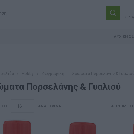
Ο λο
ΑΡΧΙΚΉ ΣΕ
 σελίδα
Hobby
Ζωγραφική
Χρώματα Πορσελάνης & Γυαλιο
ώματα Πορσελάνης & Γυαλιού
ΙΣΗ
ΑΝΆ ΣΕΛΊΔΑ
ΤΑΞΙΝΌΜΗΣ