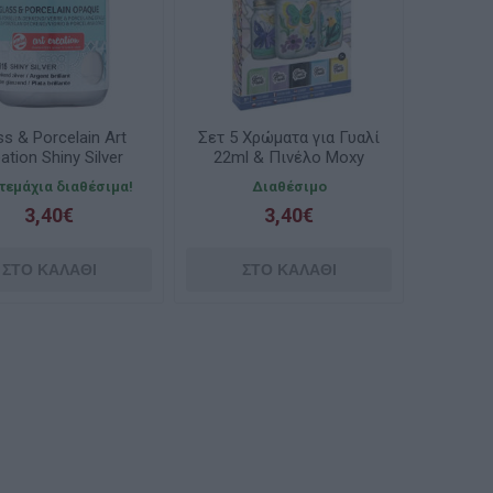
ss & Porcelain Art
Σετ 5 Χρώματα για Γυαλί
ation Shiny Silver
22ml & Πινέλο Moxy
015 30ml Talens
CC150112
 τεμάχια διαθέσιμα!
Διαθέσιμο
3,40€
3,40€