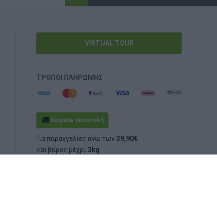
VIRTUAL TOUR
ΤΡΌΠΟΙ ΠΛΗΡΩΜΉΣ
🚚
Δωρεάν αποστολή
Για παραγγελίες άνω των
39,90€
και βάρος μέχρι
3kg
(ογκομετρικό ή πραγματικό)