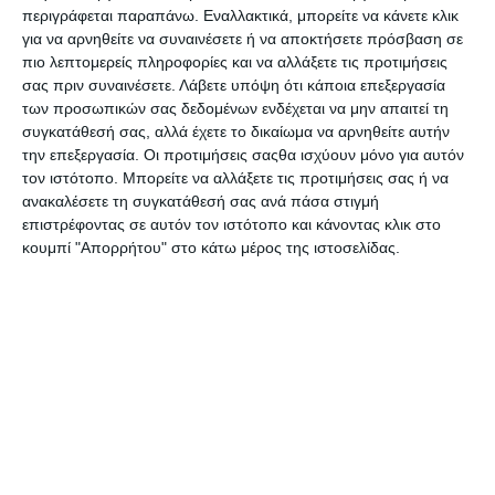
περιγράφεται παραπάνω. Εναλλακτικά, μπορείτε να κάνετε κλικ
Σκόνη Van D΄Eyck 100gr.
Σκόνη αγιογραφίας
για να αρνηθείτε να συναινέσετε ή να αποκτήσετε πρόσβαση σε
Κάσια
Buonarroti κίτρινο καδμίου
σκούρο 50gr
πιο λεπτομερείς πληροφορίες και να αλλάξετε τις προτιμήσεις
Διαθέσιμο
Λίγα τεμάχια διαθέσιμα!
σας πριν συναινέσετε.
Λάβετε υπόψη ότι κάποια επεξεργασία
2,00€
4,60€
των προσωπικών σας δεδομένων ενδέχεται να μην απαιτεί τη
συγκατάθεσή σας, αλλά έχετε το δικαίωμα να αρνηθείτε αυτήν
την επεξεργασία. Οι προτιμήσεις σαςθα ισχύουν μόνο για αυτόν
τον ιστότοπο. Μπορείτε να αλλάξετε τις προτιμήσεις σας ή να
ανακαλέσετε τη συγκατάθεσή σας ανά πάσα στιγμή
επιστρέφοντας σε αυτόν τον ιστότοπο και κάνοντας κλικ στο
κουμπί "Απορρήτου" στο κάτω μέρος της ιστοσελίδας.
Σκόνη αγιογραφίας
Σκόνη Αγιογραφίας
Buonarroti κόκκινο καρμίν
Buonarroti Μπλε
70gr
Ουλτραμαρίν 50gr
Λίγα τεμάχια διαθέσιμα!
Διαθέσιμο