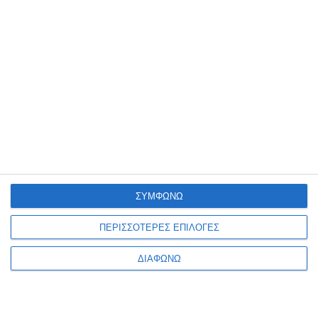
Σκόνη αγιογραφίας
Σκόνη αγιογραφίας Metron
Buonarroti ώχρα 50gr
Kαρμίνα 50gr.
Λίγα τεμάχια διαθέσιμα!
Λίγα τεμάχια διαθέσιμα!
1,85€
3,90€
ΣΥΜΦΩΝΩ
ΠΕΡΙΣΣΟΤΕΡΕΣ ΕΠΙΛΟΓΕΣ
ΔΙΑΦΩΝΩ
1
2
3
4