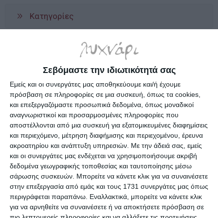
Κατηγορίες
Κατασκευαστές
Σεβόμαστε την ιδιωτικότητά σας
Εμείς και οι συνεργάτες μας αποθηκεύουμε και/ή έχουμε
πρόσβαση σε πληροφορίες σε μια συσκευή, όπως τα cookies,
και επεξεργαζόμαστε προσωπικά δεδομένα, όπως μοναδικοί
Ενημερωτικό δελτίο
αναγνωριστικοί και προσαρμοσμένες πληροφορίες που
αποστέλλονται από μια συσκευή για εξατομικευμένες διαφημίσεις
και περιεχόμενο, μέτρηση διαφήμισης και περιεχομένου, έρευνα
ακροατηρίου και ανάπτυξη υπηρεσιών.
Με την άδειά σας, εμείς
και οι συνεργάτες μας ενδέχεται να χρησιμοποιήσουμε ακριβή
δεδομένα γεωγραφικής τοποθεσίας και ταυτοποίησης μέσω
ΠΛΗΡΟΦΟΡΊΕΣ
σάρωσης συσκευών. Μπορείτε να κάνετε κλικ για να συναινέσετε
στην επεξεργασία από εμάς και τους 1731 συνεργάτες μας όπως
Ο ΛΟΓΑΡΙΑΣΜΌΣ ΜΟΥ
περιγράφεται παραπάνω. Εναλλακτικά, μπορείτε να κάνετε κλικ
για να αρνηθείτε να συναινέσετε ή να αποκτήσετε πρόσβαση σε
πιο λεπτομερείς πληροφορίες και να αλλάξετε τις προτιμήσεις