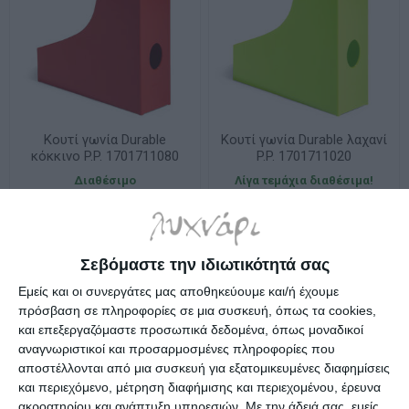
Κουτί γωνία Durable
Κουτί γωνία Durable λαχανί
κόκκινο P.P. 1701711080
P.P. 1701711020
Διαθέσιμο
Λίγα τεμάχια διαθέσιμα!
3,49€
3,49€
Σεβόμαστε την ιδιωτικότητά σας
Εμείς και οι συνεργάτες μας αποθηκεύουμε και/ή έχουμε
πρόσβαση σε πληροφορίες σε μια συσκευή, όπως τα cookies,
και επεξεργαζόμαστε προσωπικά δεδομένα, όπως μοναδικοί
αναγνωριστικοί και προσαρμοσμένες πληροφορίες που
αποστέλλονται από μια συσκευή για εξατομικευμένες διαφημίσεις
και περιεχόμενο, μέτρηση διαφήμισης και περιεχομένου, έρευνα
ακροατηρίου και ανάπτυξη υπηρεσιών.
Με την άδειά σας, εμείς