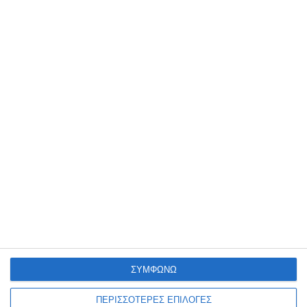
17,90€
9,90€
Κατηγορίες
Κατασκευαστές
ΣΥΜΦΩΝΩ
Ενημερωτικό δελτίο
ΠΕΡΙΣΣΟΤΕΡΕΣ ΕΠΙΛΟΓΕΣ