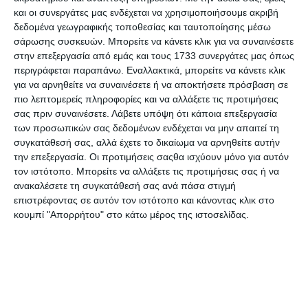
και οι συνεργάτες μας ενδέχεται να χρησιμοποιήσουμε ακριβή
δεδομένα γεωγραφικής τοποθεσίας και ταυτοποίησης μέσω
σάρωσης συσκευών. Μπορείτε να κάνετε κλικ για να συναινέσετε
στην επεξεργασία από εμάς και τους 1733 συνεργάτες μας όπως
Κουτί γωνία Durable λευκό
Κουτί γωνία Durable λιλά
περιγράφεται παραπάνω. Εναλλακτικά, μπορείτε να κάνετε κλικ
P.P. 1651701711010
P.P. διάφανο
1651701712992
για να αρνηθείτε να συναινέσετε ή να αποκτήσετε πρόσβαση σε
Διαθέσιμο
Διαθέσιμο
πιο λεπτομερείς πληροφορίες και να αλλάξετε τις προτιμήσεις
3,49€
3,49€
σας πριν συναινέσετε.
Λάβετε υπόψη ότι κάποια επεξεργασία
των προσωπικών σας δεδομένων ενδέχεται να μην απαιτεί τη
συγκατάθεσή σας, αλλά έχετε το δικαίωμα να αρνηθείτε αυτήν
την επεξεργασία. Οι προτιμήσεις σαςθα ισχύουν μόνο για αυτόν
τον ιστότοπο. Μπορείτε να αλλάξετε τις προτιμήσεις σας ή να
ανακαλέσετε τη συγκατάθεσή σας ανά πάσα στιγμή
επιστρέφοντας σε αυτόν τον ιστότοπο και κάνοντας κλικ στο
κουμπί "Απορρήτου" στο κάτω μέρος της ιστοσελίδας.