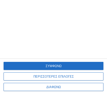
45 κι ακόμα μετράω
5η και τυχερή
Διαθέσιμο
Κατόπιν παραγγελίας
9,99€
15,93€
ΣΥΜΦΩΝΩ
ΠΕΡΙΣΣΟΤΕΡΕΣ ΕΠΙΛΟΓΕΣ
ΔΙΑΦΩΝΩ
1
2
3
4
5