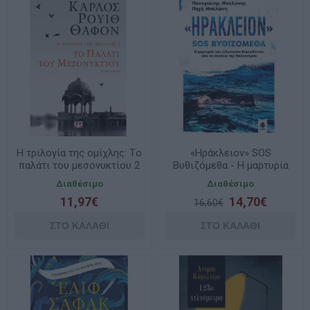
Η τριλογία της ομίχλης: Tο
«Ηράκλειον» SOS
παλάτι του μεσονυκτίου 2
Βυθιζόμεθα - Η μαρτυρία
του τελευταίου
Διαθέσιμο
Διαθέσιμο
διασωθέντος από το
11,97€
14,70€
ναυάγιο της Φαλκονέρας
16,60€