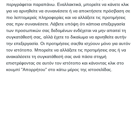
περιγράφεται παραπάνω. Εναλλακτικά, μπορείτε να κάνετε κλικ
1984
1984 Ο μεγάλος Αδερφός
για να αρνηθείτε να συναινέσετε ή να αποκτήσετε πρόσβαση σε
πιο λεπτομερείς πληροφορίες και να αλλάξετε τις προτιμήσεις
Κατόπιν παραγγελίας
Κατόπιν παραγγελίας
σας πριν συναινέσετε.
Λάβετε υπόψη ότι κάποια επεξεργασία
10,98€
11,00€
των προσωπικών σας δεδομένων ενδέχεται να μην απαιτεί τη
συγκατάθεσή σας, αλλά έχετε το δικαίωμα να αρνηθείτε αυτήν
την επεξεργασία. Οι προτιμήσεις σαςθα ισχύουν μόνο για αυτόν
τον ιστότοπο. Μπορείτε να αλλάξετε τις προτιμήσεις σας ή να
ανακαλέσετε τη συγκατάθεσή σας ανά πάσα στιγμή
επιστρέφοντας σε αυτόν τον ιστότοπο και κάνοντας κλικ στο
κουμπί "Απορρήτου" στο κάτω μέρος της ιστοσελίδας.
1Q84: Βιβλίο 1
1Q84: Βιβλίο 2
Κατόπιν παραγγελίας
Διαθέσιμο