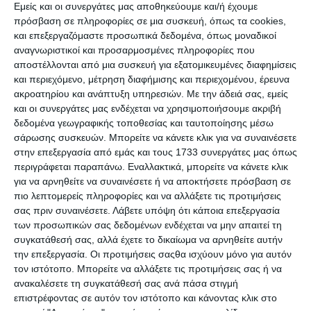
Εμείς και οι συνεργάτες μας αποθηκεύουμε και/ή έχουμε
αλήθεια, ξεκινά μια παράνομη σχέση με την
πρόσβαση σε πληροφορίες σε μια συσκευή, όπως τα cookies,
Τζούλια, μια συνάδελφό του. Σύντομα όμως θα
και επεξεργαζόμαστε προσωπικά δεδομένα, όπως μοναδικοί
καταλάβει πως ο Μεγάλος Αδελφός τα
αναγνωριστικοί και προσαρμοσμένες πληροφορίες που
αποστέλλονται από μια συσκευή για εξατομικευμένες διαφημίσεις
παρακολουθεί όλα…
και περιεχόμενο, μέτρηση διαφήμισης και περιεχομένου, έρευνα
Το δυστοπικό αριστούργημα του George Orwell,
ακροατηρίου και ανάπτυξη υπηρεσιών.
Με την άδειά σας, εμείς
1984 – O Μεγάλος Αδελφός είναι ένα από τα πιο
και οι συνεργάτες μας ενδέχεται να χρησιμοποιήσουμε ακριβή
δεδομένα γεωγραφικής τοποθεσίας και ταυτοποίησης μέσω
σπουδαία βιβλία του 20ου αιώνα, με τεράστια
σάρωσης συσκευών. Μπορείτε να κάνετε κλικ για να συναινέσετε
επίδραση σε γενιές αναγνωστών. Είναι επίσης
στην επεξεργασία από εμάς και τους 1733 συνεργάτες μας όπως
ένα από τα βιβλία που βρίσκεται τακτικά στις
περιγράφεται παραπάνω. Εναλλακτικά, μπορείτε να κάνετε κλικ
λίστες «απαγορευμένων βιβλίων» των
για να αρνηθείτε να συναινέσετε ή να αποκτήσετε πρόσβαση σε
πιο λεπτομερείς πληροφορίες και να αλλάξετε τις προτιμήσεις
σημερινών ολοκληρωτικών καθεστώτων…
σας πριν συναινέσετε.
Λάβετε υπόψη ότι κάποια επεξεργασία
των προσωπικών σας δεδομένων ενδέχεται να μην απαιτεί τη
συγκατάθεσή σας, αλλά έχετε το δικαίωμα να αρνηθείτε αυτήν
Προδιαγραφές προϊόντων
την επεξεργασία. Οι προτιμήσεις σαςθα ισχύουν μόνο για αυτόν
τον ιστότοπο. Μπορείτε να αλλάξετε τις προτιμήσεις σας ή να
ανακαλέσετε τη συγκατάθεσή σας ανά πάσα στιγμή
ISBN
978-960-382-468-8
επιστρέφοντας σε αυτόν τον ιστότοπο και κάνοντας κλικ στο