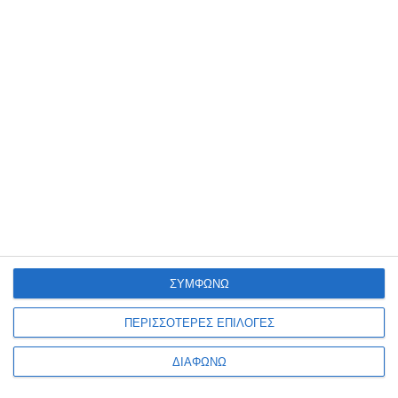
Μαρκαδόρος λαδιού Pentel
Pearl Light Blue paint marker
fine MSP10MS
Διαθέσιμο
2,30€
ΣΥΜΦΩΝΩ
ΠΕΡΙΣΣΟΤΕΡΕΣ ΕΠΙΛΟΓΕΣ
ΔΙΑΦΩΝΩ