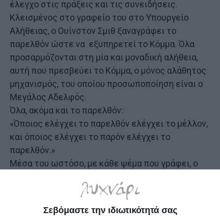
έλεγχο στις πράξεις και τις συνειδήσεις.
Κλεισμένος στο γραφείο του στο Υπουργείο
Αλήθειας, ο Ουίνστον Σμιθ ξαναγράφει το
παρελθόν ώστε να εξυπηρετεί το Κόμμα. Όλα
προσαρμόζονται στη μία και μοναδική αλήθεια,
αυτή που πρεσβεύει το Κόμμα, ο μόνος αλάθητος
μηχανισμός, του οποίου προσωποποίηση είναι ο
Μεγάλος Αδελφός.
Όλα, ακόμα και το παρελθόν:
«Όποιος ελέγχει το παρελθόν ελέγχει το μέλλον,
και όποιος ελέγχει το παρόν ελέγχει το
παρελθόν.»
Μέσα του ωστόσο, με κάθε ψέμα που γράφει, ο
Ουίνστον νιώθει πως η απέχθειά του για τον
Μεγάλο Αδελφό θεριεύει, και μαζί η επιθυμία να
επαναστατήσει ενάντια στο καθεστώς.
Σεβόμαστε την ιδιωτικότητά σας
Λαχταρώντας να ζήσει την ελευθερία και την