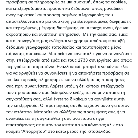
πρόσβαση σε πληροφορίες σε μια συσκευή, όπως τα cookies,
και επεξεργαζόμαστε προσωπικά δεδομένα, όπως μοναδικοί
αναγνωριστικοί και προσαρμοσμένες πληροφορίες που
αποστέλλονται από μια συσκευή για εξατομικευμένες διαφημίσεις
Ανταλλακτικό πίνακος Pilot
Μελάνι μαρκαδόρου πίνακα
και περιεχόμενο, μέτρηση διαφήμισης και περιεχομένου, έρευνα
πράσινο WBS-VBM-G
+Efo 300ml. κόκκινο
ακροατηρίου και ανάπτυξη υπηρεσιών.
Με την άδειά σας, εμείς
384403
Διαθέσιμο
Διαθέσιμο
και οι συνεργάτες μας ενδέχεται να χρησιμοποιήσουμε ακριβή
δεδομένα γεωγραφικής τοποθεσίας και ταυτοποίησης μέσω
0,99€
9,89€
σάρωσης συσκευών. Μπορείτε να κάνετε κλικ για να συναινέσετε
στην επεξεργασία από εμάς και τους 1733 συνεργάτες μας όπως
περιγράφεται παραπάνω. Εναλλακτικά, μπορείτε να κάνετε κλικ
για να αρνηθείτε να συναινέσετε ή να αποκτήσετε πρόσβαση σε
πιο λεπτομερείς πληροφορίες και να αλλάξετε τις προτιμήσεις
σας πριν συναινέσετε.
Λάβετε υπόψη ότι κάποια επεξεργασία
των προσωπικών σας δεδομένων ενδέχεται να μην απαιτεί τη
συγκατάθεσή σας, αλλά έχετε το δικαίωμα να αρνηθείτε αυτήν
την επεξεργασία. Οι προτιμήσεις σαςθα ισχύουν μόνο για αυτόν
τον ιστότοπο. Μπορείτε να αλλάξετε τις προτιμήσεις σας ή να
ανακαλέσετε τη συγκατάθεσή σας ανά πάσα στιγμή
επιστρέφοντας σε αυτόν τον ιστότοπο και κάνοντας κλικ στο
κουμπί "Απορρήτου" στο κάτω μέρος της ιστοσελίδας.