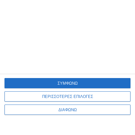
Σελιδοδείκτες Post-it 5/
Σελιδοδείκτες Post-it 5/
χρώμ. 11.9x43.2mm 684-
χρώμ. Metal 11.9x43.2mm
PLD5-EU 3M
684-METAL 3M
Διαθέσιμο
Διαθέσιμο
4,89€
4,90€
ΣΥΜΦΩΝΩ
ΠΕΡΙΣΣΟΤΕΡΕΣ ΕΠΙΛΟΓΕΣ
ΔΙΑΦΩΝΩ
1
2
3
4
5