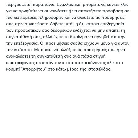
περιγράφεται παραπάνω. Εναλλακτικά, μπορείτε να κάνετε κλικ
Σελιδοδείκτες Info pastel
Σελιδοδείκτες Interdruk
για να αρνηθείτε να συναινέσετε ή να αποκτήσετε πρόσβαση σε
10τεμ 5679-88-pk-10
Capybara 5 Σχέδια 5x30φ.
18x54mm 966933
πιο λεπτομερείς πληροφορίες και να αλλάξετε τις προτιμήσεις
Διαθέσιμο
Διαθέσιμο
σας πριν συναινέσετε.
Λάβετε υπόψη ότι κάποια επεξεργασία
3,19€
1,89€
των προσωπικών σας δεδομένων ενδέχεται να μην απαιτεί τη
συγκατάθεσή σας, αλλά έχετε το δικαίωμα να αρνηθείτε αυτήν
την επεξεργασία. Οι προτιμήσεις σαςθα ισχύουν μόνο για αυτόν
τον ιστότοπο. Μπορείτε να αλλάξετε τις προτιμήσεις σας ή να
ανακαλέσετε τη συγκατάθεσή σας ανά πάσα στιγμή
επιστρέφοντας σε αυτόν τον ιστότοπο και κάνοντας κλικ στο
κουμπί "Απορρήτου" στο κάτω μέρος της ιστοσελίδας.
Σελιδοδείκτες Interdruk
Σελιδοδείκτες Interdruk
Trends 8 Σχέδια 200φ
Trends 8 Σχέδια 200φ
12x45mm 276407
12x45mm 329196
Διαθέσιμο
Διαθέσιμο