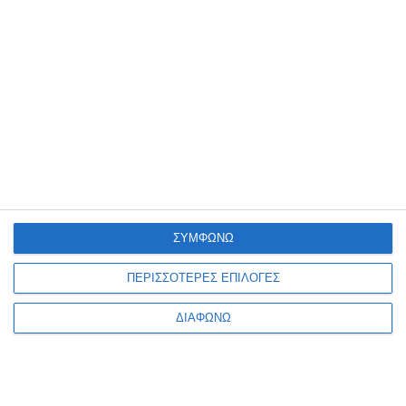
Water colour Half Pan 119
Water colour Half Pan 139
Cadmium Yellow Pale Hue
Cerulean Blue Hue Winsor &
Winsor & Newton Cotman
Newton Cotman
Λίγα τεμάχια διαθέσιμα!
Λίγα τεμάχια διαθέσιμα!
2,09€
2,09€
ΣΥΜΦΩΝΩ
ΠΕΡΙΣΣΟΤΕΡΕΣ ΕΠΙΛΟΓΕΣ
ΔΙΑΦΩΝΩ
1
2
3