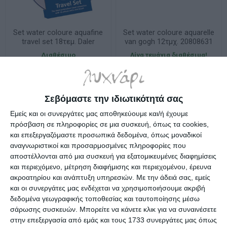
Set water coloure aquafine
Set water coloure aquarelle
travel set 18τεμ. Daler
van gogh 12τμχ. 20808631
Rowney
Royal Talens
Διαθέσιμο
Λίγα τεμάχια διαθέσιμα!
16,90€
24,90€
Σεβόμαστε την ιδιωτικότητά σας
Εμείς και οι συνεργάτες μας αποθηκεύουμε και/ή έχουμε
πρόσβαση σε πληροφορίες σε μια συσκευή, όπως τα cookies,
και επεξεργαζόμαστε προσωπικά δεδομένα, όπως μοναδικοί
αναγνωριστικοί και προσαρμοσμένες πληροφορίες που
αποστέλλονται από μια συσκευή για εξατομικευμένες διαφημίσεις
και περιεχόμενο, μέτρηση διαφήμισης και περιεχομένου, έρευνα
ακροατηρίου και ανάπτυξη υπηρεσιών.
Με την άδειά σας, εμείς
και οι συνεργάτες μας ενδέχεται να χρησιμοποιήσουμε ακριβή
δεδομένα γεωγραφικής τοποθεσίας και ταυτοποίησης μέσω
σάρωσης συσκευών. Μπορείτε να κάνετε κλικ για να συναινέσετε
στην επεξεργασία από εμάς και τους 1733 συνεργάτες μας όπως
Set water coloure aquarelle
Water colour Half Pan 003