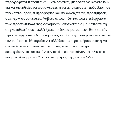
περιγράφεται παραπάνω. Εναλλακτικά, μπορείτε να κάνετε κλικ
Van Gogh Metallic 12τεμ.
Alizarin Crimson Hue
για να αρνηθείτε να συναινέσετε ή να αποκτήσετε πρόσβαση σε
2080888640 Royal Talens
Winsor & Newton Cotman
Κατόπιν παραγγελίας
Λίγα τεμάχια διαθέσιμα!
πιο λεπτομερείς πληροφορίες και να αλλάξετε τις προτιμήσεις
32,90€
1,99€
σας πριν συναινέσετε.
Λάβετε υπόψη ότι κάποια επεξεργασία
των προσωπικών σας δεδομένων ενδέχεται να μην απαιτεί τη
συγκατάθεσή σας, αλλά έχετε το δικαίωμα να αρνηθείτε αυτήν
την επεξεργασία. Οι προτιμήσεις σαςθα ισχύουν μόνο για αυτόν
τον ιστότοπο. Μπορείτε να αλλάξετε τις προτιμήσεις σας ή να
ανακαλέσετε τη συγκατάθεσή σας ανά πάσα στιγμή
επιστρέφοντας σε αυτόν τον ιστότοπο και κάνοντας κλικ στο
κουμπί "Απορρήτου" στο κάτω μέρος της ιστοσελίδας.
Water colour Half Pan 074
Water colour Half Pan 076
Burnt Sienna Winsor &
Burnt Umber Winsor &
Newton Cotman
Newton Cotman
Λίγα τεμάχια διαθέσιμα!
Κατόπιν παραγγελίας
2,09€
2,09€