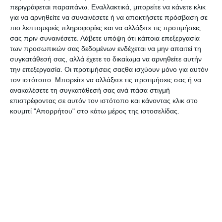
περιγράφεται παραπάνω. Εναλλακτικά, μπορείτε να κάνετε κλικ
Κοπίδι - Νυστέρι Westcott
Κοπίδι Milan αυτόματο
για να αρνηθείτε να συναινέσετε ή να αποκτήσετε πρόσβαση σε
αυτόματο ασφαλείας
ασφαλείας με κεραμικές
Ε-84022
λεπίδες 6010108B
πιο λεπτομερείς πληροφορίες και να αλλάξετε τις προτιμήσεις
Διαθέσιμο
Διαθέσιμο
σας πριν συναινέσετε.
Λάβετε υπόψη ότι κάποια επεξεργασία
4,15€
7,50€
των προσωπικών σας δεδομένων ενδέχεται να μην απαιτεί τη
συγκατάθεσή σας, αλλά έχετε το δικαίωμα να αρνηθείτε αυτήν
την επεξεργασία. Οι προτιμήσεις σαςθα ισχύουν μόνο για αυτόν
τον ιστότοπο. Μπορείτε να αλλάξετε τις προτιμήσεις σας ή να
ανακαλέσετε τη συγκατάθεσή σας ανά πάσα στιγμή
επιστρέφοντας σε αυτόν τον ιστότοπο και κάνοντας κλικ στο
κουμπί "Απορρήτου" στο κάτω μέρος της ιστοσελίδας.
Κοπίδι Westcott πλαστικό
Κοπίδι Westcott πλαστικό
με μεταλλικό οδηγό 18mm
με μεταλλικό οδηγό 9mm
E-84004
E-184001
Διαθέσιμο
Διαθέσιμο