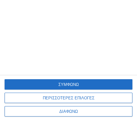
Λεπίδες φαρδιές Lion
Μαχαίρι με βίδα μεγάλο L-
6τεμ. Bl-150P
500 Lion
Διαθέσιμο
Διαθέσιμο
2,59€
7,80€
ΣΥΜΦΩΝΩ
ΠΕΡΙΣΣΟΤΕΡΕΣ ΕΠΙΛΟΓΕΣ
ΔΙΑΦΩΝΩ
1
2