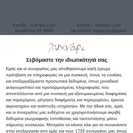
Κοπίδι - νυστέρι Lion
Κοπίδι - νυστέρι Lιon
μεταλλικό DS-800P
μεταλλικό περιστρεφόμενο
SW-600GP
Λίγα τεμάχια διαθέσιμα!
Λίγα τεμάχια διαθέσιμα!
13,50€
9,90€
Σεβόμαστε την ιδιωτικότητά σας
Εμείς και οι συνεργάτες μας αποθηκεύουμε και/ή έχουμε
πρόσβαση σε πληροφορίες σε μια συσκευή, όπως τα cookies,
και επεξεργαζόμαστε προσωπικά δεδομένα, όπως μοναδικοί
αναγνωριστικοί και προσαρμοσμένες πληροφορίες που
αποστέλλονται από μια συσκευή για εξατομικευμένες διαφημίσεις
και περιεχόμενο, μέτρηση διαφήμισης και περιεχομένου, έρευνα
ακροατηρίου και ανάπτυξη υπηρεσιών.
Με την άδειά σας, εμείς
και οι συνεργάτες μας ενδέχεται να χρησιμοποιήσουμε ακριβή
δεδομένα γεωγραφικής τοποθεσίας και ταυτοποίησης μέσω
σάρωσης συσκευών. Μπορείτε να κάνετε κλικ για να συναινέσετε
στην επεξεργασία από εμάς και τους 1733 συνεργάτες μας όπως