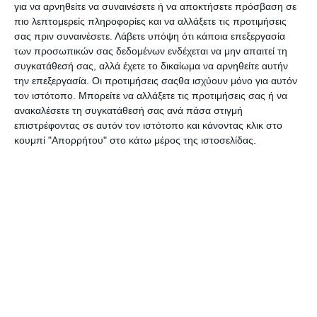
για να αρνηθείτε να συναινέσετε ή να αποκτήσετε πρόσβαση σε
πιο λεπτομερείς πληροφορίες και να αλλάξετε τις προτιμήσεις
σας πριν συναινέσετε.
Λάβετε υπόψη ότι κάποια επεξεργασία
των προσωπικών σας δεδομένων ενδέχεται να μην απαιτεί τη
Κονκάρδα συνεδρίων PVC
Κονκάρδα συνεδρίων
συγκατάθεσή σας, αλλά έχετε το δικαίωμα να αρνηθείτε αυτήν
45504 50τμχ. Describo
μαγνητική 40x75mm
την επεξεργασία. Οι προτιμήσεις σαςθα ισχύουν μόνο για αυτόν
Durable
Διαθέσιμο
Διαθέσιμο
τον ιστότοπο. Μπορείτε να αλλάξετε τις προτιμήσεις σας ή να
7,40€
3,25€
ανακαλέσετε τη συγκατάθεσή σας ανά πάσα στιγμή
επιστρέφοντας σε αυτόν τον ιστότοπο και κάνοντας κλικ στο
κουμπί "Απορρήτου" στο κάτω μέρος της ιστοσελίδας.