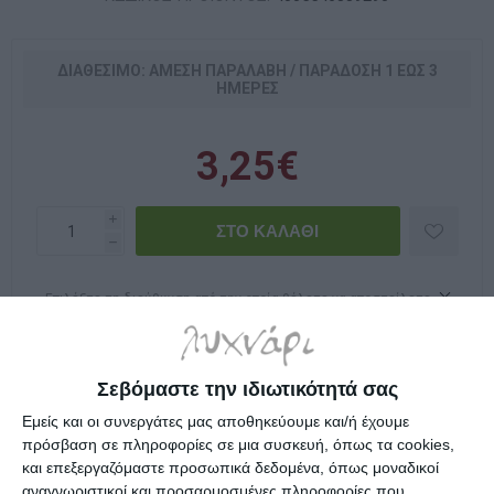
ΔΙΑΘΈΣΙΜΟ: ΆΜΕΣΗ ΠΑΡΑΛΑΒΉ / ΠΑΡΆΔOΣΗ 1 ΈΩΣ 3
ΗΜΈΡΕΣ
3,25€
i
h
Επιλέξτε τη διεύθυνση από την οποία θέλετε να αποστείλετε
Σεβόμαστε την ιδιωτικότητά σας
Durable κονκάρδα ακρυλική συνεδρίων μαγνητική,
Εμείς και οι συνεργάτες μας αποθηκεύουμε και/ή έχουμε
υψηλής ποιότητας με καμπύλο σχήμα.
πρόσβαση σε πληροφορίες σε μια συσκευή, όπως τα cookies,
και επεξεργαζόμαστε προσωπικά δεδομένα, όπως μοναδικοί
Με διπλό ισχυρό μαγνήτη για εύκολη στερέωση
αναγνωριστικοί και προσαρμοσμένες πληροφορίες που