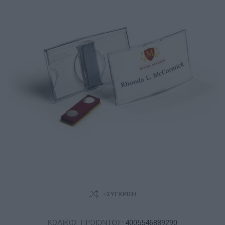
+ΣΎΓΚΡΙΣΗ
ΚΩΔΙΚΟΣ ΠΡΟΪΟΝΤΟΣ:
4005546889290