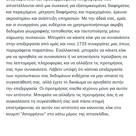
ακόμα και χοντρά υφάσματα.
αποστέλλονται από μια συσκευή για εξατομικευμένες διαφημίσεις
και περιεχόμενο, μέτρηση διαφήμισης και περιεχομένου, έρευνα
Δ
ιαστάσεις: Υ:7.5 Π:4 cm.
ακροατηρίου και ανάπτυξη υπηρεσιών.
Με την άδειά σας, εμείς
Χρώμα: Διάφανη
και οι συνεργάτες μας ενδέχεται να χρησιμοποιήσουμε ακριβή
δεδομένα γεωγραφικής τοποθεσίας και ταυτοποίησης μέσω
σάρωσης συσκευών. Μπορείτε να κάνετε κλικ για να συναινέσετε
στην επεξεργασία από εμάς και τους 1733 συνεργάτες μας όπως
Προδιαγραφές προϊόντων
περιγράφεται παραπάνω. Εναλλακτικά, μπορείτε να κάνετε κλικ
για να αρνηθείτε να συναινέσετε ή να αποκτήσετε πρόσβαση σε
πιο λεπτομερείς πληροφορίες και να αλλάξετε τις προτιμήσεις
Μάρκα
Durable
σας πριν συναινέσετε.
Λάβετε υπόψη ότι κάποια επεξεργασία
των προσωπικών σας δεδομένων ενδέχεται να μην απαιτεί τη
Κωδικός
συγκατάθεσή σας, αλλά έχετε το δικαίωμα να αρνηθείτε αυτήν
1658123
Κατασκευαστή
την επεξεργασία. Οι προτιμήσεις σαςθα ισχύουν μόνο για αυτόν
τον ιστότοπο. Μπορείτε να αλλάξετε τις προτιμήσεις σας ή να
Είδος
Με μαγνήτη
ανακαλέσετε τη συγκατάθεσή σας ανά πάσα στιγμή
κονκάρδας
επιστρέφοντας σε αυτόν τον ιστότοπο και κάνοντας κλικ στο
κουμπί "Απορρήτου" στο κάτω μέρος της ιστοσελίδας.
Οι πελάτες που αγόρασαν αυτό το