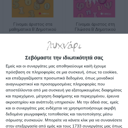
Γίνομαι άριστος στα
Γίνομαι άριστος στη
μαθηματικα Β΄Δημοτικού
Γλώσσα Β΄Δημοτικού
Κατόπιν παραγγελίας
Διαθέσιμο
9,30€
11,10€
11,70€
13,90€
Σεβόμαστε την ιδιωτικότητά σας
Εμείς και οι συνεργάτες μας αποθηκεύουμε και/ή έχουμε
πρόσβαση σε πληροφορίες σε μια συσκευή, όπως τα cookies,
και επεξεργαζόμαστε προσωπικά δεδομένα, όπως μοναδικοί
αναγνωριστικοί και προσαρμοσμένες πληροφορίες που
αποστέλλονται από μια συσκευή για εξατομικευμένες διαφημίσεις
και περιεχόμενο, μέτρηση διαφήμισης και περιεχομένου, έρευνα
ακροατηρίου και ανάπτυξη υπηρεσιών.
Με την άδειά σας, εμείς
και οι συνεργάτες μας ενδέχεται να χρησιμοποιήσουμε ακριβή
δεδομένα γεωγραφικής τοποθεσίας και ταυτοποίησης μέσω
σάρωσης συσκευών. Μπορείτε να κάνετε κλικ για να συναινέσετε
στην επεξεργασία από εμάς και τους 1733 συνεργάτες μας όπως