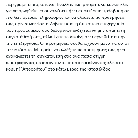
περιγράφεται παραπάνω. Εναλλακτικά, μπορείτε να κάνετε κλικ
Γίνομαι άριστος στην
Γλώσσα Β΄Δημοτικού
για να αρνηθείτε να συναινέσετε ή να αποκτήσετε πρόσβαση σε
ορθογραφία B΄Δημοτικού
πιο λεπτομερείς πληροφορίες και να αλλάξετε τις προτιμήσεις
Διαθέσιμο
Διαθέσιμο
σας πριν συναινέσετε.
Λάβετε υπόψη ότι κάποια επεξεργασία
7,70€
11,70€
9,70€
14,70€
των προσωπικών σας δεδομένων ενδέχεται να μην απαιτεί τη
συγκατάθεσή σας, αλλά έχετε το δικαίωμα να αρνηθείτε αυτήν
την επεξεργασία. Οι προτιμήσεις σαςθα ισχύουν μόνο για αυτόν
τον ιστότοπο. Μπορείτε να αλλάξετε τις προτιμήσεις σας ή να
ανακαλέσετε τη συγκατάθεσή σας ανά πάσα στιγμή
επιστρέφοντας σε αυτόν τον ιστότοπο και κάνοντας κλικ στο
κουμπί "Απορρήτου" στο κάτω μέρος της ιστοσελίδας.
Γλώσσα Β΄Δημοτικού
Γλώσσα Β΄Δημοτικού
Ζαβιτσάνου
Ταξίδι στον κόσμο της
γλώσσας
Κατόπιν παραγγελίας
Διαθέσιμο