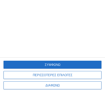
Γραμματική Β΄Δημοτικού
Γράφω - Σβήνω και
μαθαίνω την προπαίδεια
Διαθέσιμο
Διαθέσιμο
9,30€
7,65€
11,70€
ΣΥΜΦΩΝΩ
ΠΕΡΙΣΣΟΤΕΡΕΣ ΕΠΙΛΟΓΕΣ
ΔΙΑΦΩΝΩ
1
2
3
4