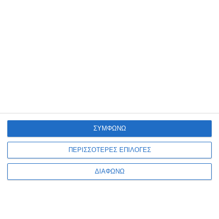
Αϊβαλί
Αϊβαλί, Επετειακή Έκδοση
Διαθέσιμο
Διαθέσιμο
22,95€
19,98€
22,20€
ΣΥΜΦΩΝΩ
ΠΕΡΙΣΣΟΤΕΡΕΣ ΕΠΙΛΟΓΕΣ
ΔΙΑΦΩΝΩ
1
2
3
4
5