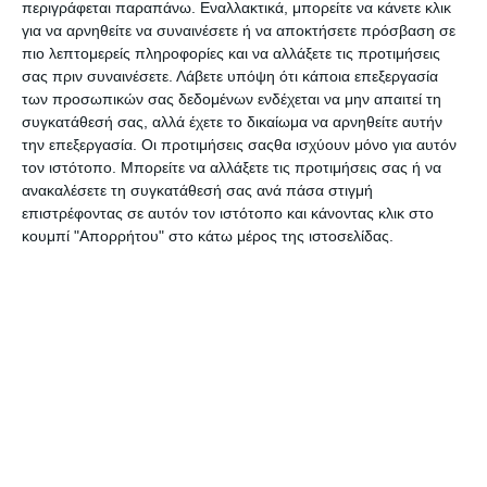
περιγράφεται παραπάνω. Εναλλακτικά, μπορείτε να κάνετε κλικ
μάχη των οχυρών
για να αρνηθείτε να συναινέσετε ή να αποκτήσετε πρόσβαση σε
Διαθέσιμο
Κατόπιν παραγγελίας
πιο λεπτομερείς πληροφορίες και να αλλάξετε τις προτιμήσεις
14,94€
17,90€
σας πριν συναινέσετε.
Λάβετε υπόψη ότι κάποια επεξεργασία
των προσωπικών σας δεδομένων ενδέχεται να μην απαιτεί τη
συγκατάθεσή σας, αλλά έχετε το δικαίωμα να αρνηθείτε αυτήν
την επεξεργασία. Οι προτιμήσεις σαςθα ισχύουν μόνο για αυτόν
τον ιστότοπο. Μπορείτε να αλλάξετε τις προτιμήσεις σας ή να
ανακαλέσετε τη συγκατάθεσή σας ανά πάσα στιγμή
επιστρέφοντας σε αυτόν τον ιστότοπο και κάνοντας κλικ στο
κουμπί "Απορρήτου" στο κάτω μέρος της ιστοσελίδας.
21+1 μαθήματα ηγεσίας και
Fake History, 100 + 1 μύθοι
μάνατζμεντ απο τη ζωή του
της ιστορίας υπό…
Μεγάλου Αλεξάνδρου
κατάρριψη
Διαθέσιμο
Διαθέσιμο
15,93€
21,59€