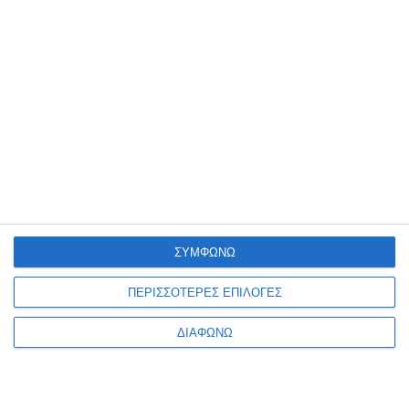
Κύβος αυτοκόλλητος 3Μ
Κύβος αυτοκόλλητος 3Μ
76x76cm 450φ. 2028-P ροζ
76x76cm 450φ. 2030-U
αποχρώσεις
Post-it ultra
Κατόπιν παραγγελίας
Λίγα τεμάχια διαθέσιμα!
7,29€
7,29€
ΣΥΜΦΩΝΩ
ΠΕΡΙΣΣΟΤΕΡΕΣ ΕΠΙΛΟΓΕΣ
ΔΙΑΦΩΝΩ
1
2
3
4
5