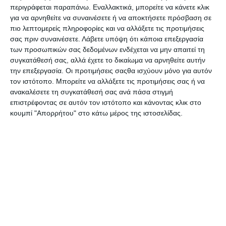
περιγράφεται παραπάνω. Εναλλακτικά, μπορείτε να κάνετε κλικ
Βάση κύβου Durable Trend
Κύβος αυτοκόλλητα
για να αρνηθείτε να συναινέσετε ή να αποκτήσετε πρόσβαση σε
μαύρος με 800 χαρτάκια
χαρτάκια Milan Pastel 250φ.
1701682060
41671P250
πιο λεπτομερείς πληροφορίες και να αλλάξετε τις προτιμήσεις
Λίγα τεμάχια διαθέσιμα!
Διαθέσιμο
σας πριν συναινέσετε.
Λάβετε υπόψη ότι κάποια επεξεργασία
6,79€
2,10€
των προσωπικών σας δεδομένων ενδέχεται να μην απαιτεί τη
συγκατάθεσή σας, αλλά έχετε το δικαίωμα να αρνηθείτε αυτήν
την επεξεργασία. Οι προτιμήσεις σαςθα ισχύουν μόνο για αυτόν
τον ιστότοπο. Μπορείτε να αλλάξετε τις προτιμήσεις σας ή να
ανακαλέσετε τη συγκατάθεσή σας ανά πάσα στιγμή
επιστρέφοντας σε αυτόν τον ιστότοπο και κάνοντας κλικ στο
κουμπί "Απορρήτου" στο κάτω μέρος της ιστοσελίδας.
Κύβος αυτοκόλλητος 3M
Κύβος αυτοκόλλητος 3M
76x76cm 450φ 2028-NB
76x76cm 450φ. 2028-B
Post-it
μπλε αποχρώσεις
Λίγα τεμάχια διαθέσιμα!
Λίγα τεμάχια διαθέσιμα!