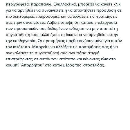
περιγράφεται παραπάνω. Εναλλακτικά, μπορείτε να κάνετε κλικ
Πιστόλι σιλικόνης Ro-Ma
Πιστόλι σιλικόνης Super
για να αρνηθείτε να συναινέσετε ή να αποκτήσετε πρόσβαση σε
20w. mini Grip 7H Hobby
60w. Bison
πιο λεπτομερείς πληροφορίες και να αλλάξετε τις προτιμήσεις
Λίγα τεμάχια διαθέσιμα!
Διαθέσιμο
σας πριν συναινέσετε.
Λάβετε υπόψη ότι κάποια επεξεργασία
6,90€
19,90€
των προσωπικών σας δεδομένων ενδέχεται να μην απαιτεί τη
συγκατάθεσή σας, αλλά έχετε το δικαίωμα να αρνηθείτε αυτήν
την επεξεργασία. Οι προτιμήσεις σαςθα ισχύουν μόνο για αυτόν
τον ιστότοπο. Μπορείτε να αλλάξετε τις προτιμήσεις σας ή να
ανακαλέσετε τη συγκατάθεσή σας ανά πάσα στιγμή
επιστρέφοντας σε αυτόν τον ιστότοπο και κάνοντας κλικ στο
κουμπί "Απορρήτου" στο κάτω μέρος της ιστοσελίδας.
Πιστόλι σιλικόνης
Ράβδοι σιλικόνης 10τεμ.
Westcott 10w. E-1675800
Φ11x20mm Deli A29912
Λίγα τεμάχια διαθέσιμα!
Διαθέσιμο