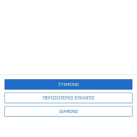
Ράβδοι σιλικόνης μικρές
Ράβδοι σιλικόνης μικροί
30τμχ. E-16837 Westcott
36τμχ. Classic color Rapid
5001363
Διαθέσιμο
Λίγα τεμάχια διαθέσιμα!
4,39€
4,95€
ΣΥΜΦΩΝΩ
ΠΕΡΙΣΣΟΤΕΡΕΣ ΕΠΙΛΟΓΕΣ
ΔΙΑΦΩΝΩ
1
2