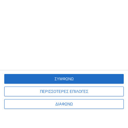
Καλάθι αχρήστων Osco
Καλάθι αχρήστων μεγάλο
μεταλλικό πλέγμα μαύρο
μεταλλικό Ν.9189 Deli
4333 27.5cm
Διαθέσιμο
Λίγα τεμάχια διαθέσιμα!
6,40€
7,99€
ΣΥΜΦΩΝΩ
ΠΕΡΙΣΣΟΤΕΡΕΣ ΕΠΙΛΟΓΕΣ
ΔΙΑΦΩΝΩ
1
2