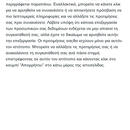
περιγράφεται παραπάνω. Εναλλακτικά, μπορείτε να κάνετε κλικ
Καλάθι αχρήστων Durable
Καλάθι αχρήστων Durable
για να αρνηθείτε να συναινέσετε ή να αποκτήσετε πρόσβαση σε
πορτοκαλί διάφανο P.P.
τιρκουάζ διάφανο Trend
1701710009
16lt P.P. 1701710540
πιο λεπτομερείς πληροφορίες και να αλλάξετε τις προτιμήσεις
Διαθέσιμο
Κατόπιν παραγγελίας
σας πριν συναινέσετε.
Λάβετε υπόψη ότι κάποια επεξεργασία
7,50€
7,50€
των προσωπικών σας δεδομένων ενδέχεται να μην απαιτεί τη
συγκατάθεσή σας, αλλά έχετε το δικαίωμα να αρνηθείτε αυτήν
την επεξεργασία. Οι προτιμήσεις σαςθα ισχύουν μόνο για αυτόν
τον ιστότοπο. Μπορείτε να αλλάξετε τις προτιμήσεις σας ή να
ανακαλέσετε τη συγκατάθεσή σας ανά πάσα στιγμή
επιστρέφοντας σε αυτόν τον ιστότοπο και κάνοντας κλικ στο
κουμπί "Απορρήτου" στο κάτω μέρος της ιστοσελίδας.
Καλάθι αχρήστων Leitz
Καλάθι αχρήστων Leitz
Wow Range κίτρινο 15L.
Wow Range φούξια 15L.
5278
5278
Λίγα τεμάχια διαθέσιμα!
Διαθέσιμο