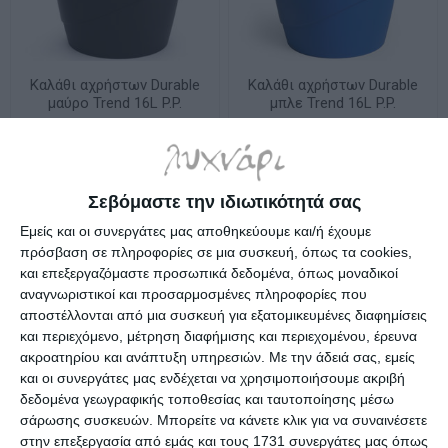
Καλάθι αχρήστων Durable
Καλάθι αχρήστων Durable
μαύρο Trend 16L P.P.
μπλε Trend 16L P.P.
1701710060
1701710040
Διαθέσιμο
Διαθέσιμο
7,59€
7,50€
Σεβόμαστε την ιδιωτικότητά σας
Εμείς και οι συνεργάτες μας αποθηκεύουμε και/ή έχουμε
πρόσβαση σε πληροφορίες σε μια συσκευή, όπως τα cookies,
και επεξεργαζόμαστε προσωπικά δεδομένα, όπως μοναδικοί
αναγνωριστικοί και προσαρμοσμένες πληροφορίες που
αποστέλλονται από μια συσκευή για εξατομικευμένες διαφημίσεις
και περιεχόμενο, μέτρηση διαφήμισης και περιεχομένου, έρευνα
ακροατηρίου και ανάπτυξη υπηρεσιών.
Με την άδειά σας, εμείς
και οι συνεργάτες μας ενδέχεται να χρησιμοποιήσουμε ακριβή
δεδομένα γεωγραφικής τοποθεσίας και ταυτοποίησης μέσω
σάρωσης συσκευών. Μπορείτε να κάνετε κλικ για να συναινέσετε
στην επεξεργασία από εμάς και τους 1731 συνεργάτες μας όπως