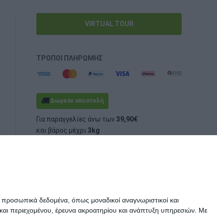
VIRTUAL TOUR
ΤΡΌΠΟΙ ΠΛΗΡΩΜΉΣ
🚚
Δωρεάν αποστολή
Για παραγγελίες άνω των
39,90€
και βάρος μέχρι
3kg
(ογκομετρικό ή πραγματικό)
ε προσωπικά δεδομένα, όπως μοναδικοί αναγνωριστικοί και
και περιεχομένου, έρευνα ακροατηρίου και ανάπτυξη υπηρεσιών.
Με