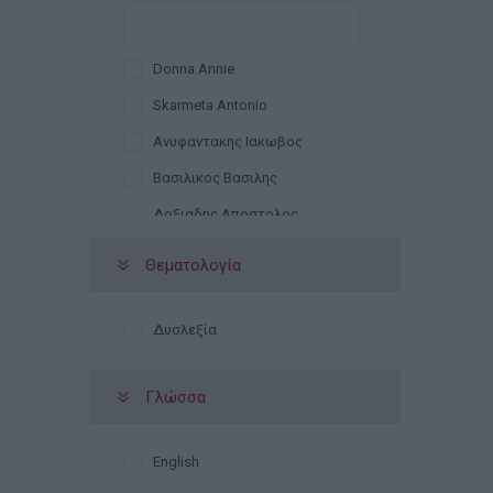
Donna Annie
Skarmeta Antonio
Ανυφαντακης Ιακωβος
Βασιλικος Βασιλης
Δοξιαδης Αποστολος
Μητσοτακης Δημητρης
Θεματολογία
Παπαδατος Αλεκος
Παπαδημητριου Χριστος
Δυσλεξία
Γλώσσα
English