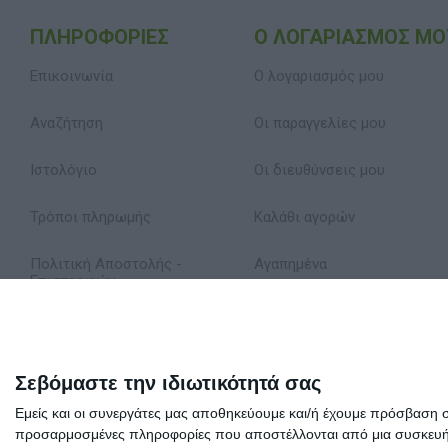
ΠΛΗΡΟΦΟΡΊΕΣ
Ο ΛΟΓΑΡΙΑΣΜΌΣ ΜΟ
Επικοινωνία
Ο λογαριασμός μου
Αναζήτηση
Οι παραγγελίες μου
Ιστολόγιο
Οι διευθύνσεις μου
Τρόποι πληρωμής
Καλάθι αγορών
Πολιτική Αποστολής -
Αγαπημένα
Επιστροφών
Δήλωση Απορρήτου
Όροι Χρήσης
Σεβόμαστε την ιδιωτικότητά σας
Εμείς και οι συνεργάτες μας αποθηκεύουμε και/ή έχουμε πρόσβαση 
Σχετικά με εμάς
προσαρμοσμένες πληροφορίες που αποστέλλονται από μια συσκευή γι