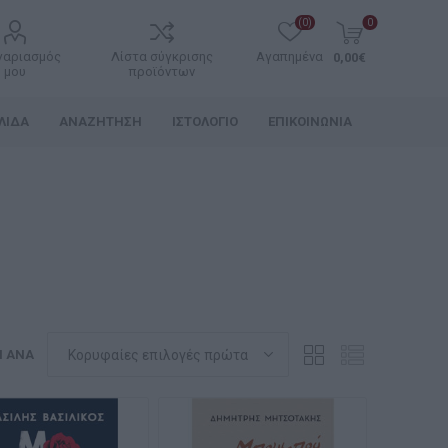
(0)
0
γαριασμός
Λίστα σύγκρισης
Αγαπημένα
0,00€
μου
προϊόντων
ΛΊΔΑ
ΑΝΑΖΉΤΗΣΗ
ΙΣΤΟΛΌΓΙΟ
ΕΠΙΚΟΙΝΩΝΊΑ
Η ΑΝΆ