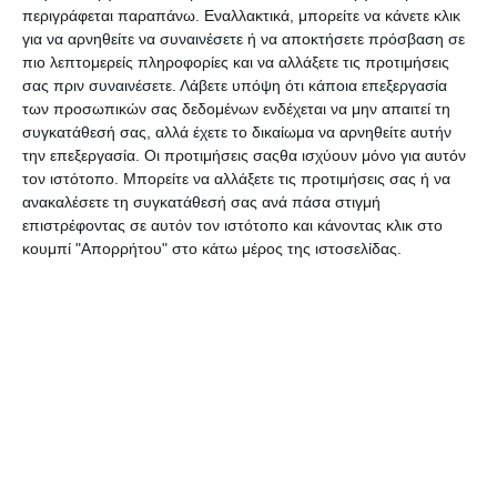
περιγράφεται παραπάνω. Εναλλακτικά, μπορείτε να κάνετε κλικ
Κουμπαράς Total Let's Play
Κουμπαράς Total Space
για να αρνηθείτε να συναινέσετε ή να αποκτήσετε πρόσβαση σε
XL2498A
XL2549
πιο λεπτομερείς πληροφορίες και να αλλάξετε τις προτιμήσεις
Λίγα τεμάχια διαθέσιμα!
Λίγα τεμάχια διαθέσιμα!
σας πριν συναινέσετε.
Λάβετε υπόψη ότι κάποια επεξεργασία
34,50€
18,50€
των προσωπικών σας δεδομένων ενδέχεται να μην απαιτεί τη
συγκατάθεσή σας, αλλά έχετε το δικαίωμα να αρνηθείτε αυτήν
την επεξεργασία. Οι προτιμήσεις σαςθα ισχύουν μόνο για αυτόν
τον ιστότοπο. Μπορείτε να αλλάξετε τις προτιμήσεις σας ή να
ανακαλέσετε τη συγκατάθεσή σας ανά πάσα στιγμή
επιστρέφοντας σε αυτόν τον ιστότοπο και κάνοντας κλικ στο
κουμπί "Απορρήτου" στο κάτω μέρος της ιστοσελίδας.
Κουμπαράς βιβλίο Enesco
Κουμπαράς Ι-Total Ava
o Μικρός Πρίγκιπας
Avocado plastic
525533
18x14x19cm XL2499I
Λίγα τεμάχια διαθέσιμα!
Λίγα τεμάχια διαθέσιμα!