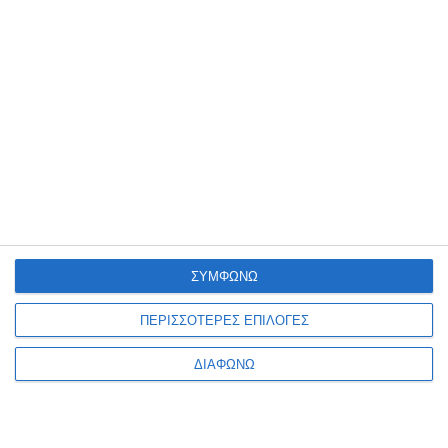
Κουμπαράς Ι-Total Cat
Κουμπαράς Ι-Total Duck
plastic 18x15.5cm
plastic 18x15.5cm
Λίγα τεμάχια διαθέσιμα!
Λίγα τεμάχια διαθέσιμα!
17,50€
17,50€
ΣΥΜΦΩΝΩ
ΠΕΡΙΣΣΟΤΕΡΕΣ ΕΠΙΛΟΓΕΣ
ΔΙΑΦΩΝΩ
1
2
3
4
5