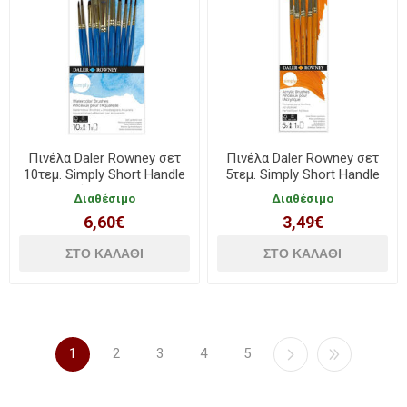
Πινέλα Daler Rowney σετ
Πινέλα Daler Rowney σετ
10τεμ. Simply Short Handle
5τεμ. Simply Short Handle
Ακουαρέλας 216610110
Acrylic 216620501
Διαθέσιμο
Διαθέσιμο
6,60€
3,49€
1
2
3
4
5