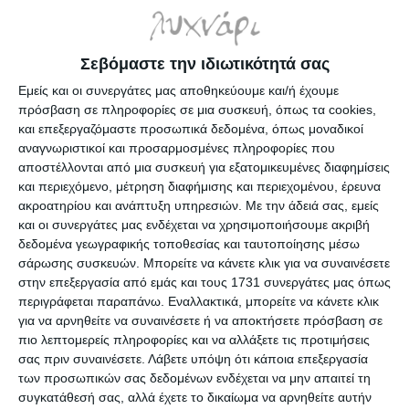
Σεβόμαστε την ιδιωτικότητά σας
Κορδέλα πουά Fabi πράσινη
Κορδέλα πουά Fabi ροζ
Εμείς και οι συνεργάτες μας αποθηκεύουμε και/ή έχουμε
25mmx20m. 130757
25mmx20m. 130753
πρόσβαση σε πληροφορίες σε μια συσκευή, όπως τα cookies,
Κατόπιν παραγγελίας
Κατόπιν παραγγελίας
και επεξεργαζόμαστε προσωπικά δεδομένα, όπως μοναδικοί
2,20€
2,20€
αναγνωριστικοί και προσαρμοσμένες πληροφορίες που
αποστέλλονται από μια συσκευή για εξατομικευμένες διαφημίσεις
και περιεχόμενο, μέτρηση διαφήμισης και περιεχομένου, έρευνα
ακροατηρίου και ανάπτυξη υπηρεσιών.
Με την άδειά σας, εμείς
και οι συνεργάτες μας ενδέχεται να χρησιμοποιήσουμε ακριβή
δεδομένα γεωγραφικής τοποθεσίας και ταυτοποίησης μέσω
σάρωσης συσκευών. Μπορείτε να κάνετε κλικ για να συναινέσετε
στην επεξεργασία από εμάς και τους 1731 συνεργάτες μας όπως
περιγράφεται παραπάνω. Εναλλακτικά, μπορείτε να κάνετε κλικ
για να αρνηθείτε να συναινέσετε ή να αποκτήσετε πρόσβαση σε
πιο λεπτομερείς πληροφορίες και να αλλάξετε τις προτιμήσεις
σας πριν συναινέσετε.
Λάβετε υπόψη ότι κάποια επεξεργασία
των προσωπικών σας δεδομένων ενδέχεται να μην απαιτεί τη
συγκατάθεσή σας, αλλά έχετε το δικαίωμα να αρνηθείτε αυτήν