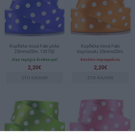
Κορδέλα πουά Fabi μπλε
Κορδέλα πουά Fabi
25mmx20m. 130752
πορτοκαλί 25mmx20m.
130756
Λίγα τεμάχια διαθέσιμα!
Κατόπιν παραγγελίας
2,20€
2,20€