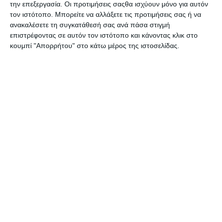
την επεξεργασία. Οι προτιμήσεις σαςθα ισχύουν μόνο για αυτόν
Κορδέλα πουά Fabi σιελ
Κορδόνι πετονιά λευκή
τον ιστότοπο. Μπορείτε να αλλάξετε τις προτιμήσεις σας ή να
25mmx20m. 130754
50m 0.30mm 65198 Μeyco
ανακαλέσετε τη συγκατάθεσή σας ανά πάσα στιγμή
Κατόπιν παραγγελίας
Λίγα τεμάχια διαθέσιμα!
επιστρέφοντας σε αυτόν τον ιστότοπο και κάνοντας κλικ στο
2,20€
1,49€
κουμπί "Απορρήτου" στο κάτω μέρος της ιστοσελίδας.
Κορδόνι πετονιά λευκή
Νήμα ελαστικό Stylex
50μετ. 0.20mm 65197
διάφορα χρώματα 5m
Meyco
46473
Διαθέσιμο
Διαθέσιμο