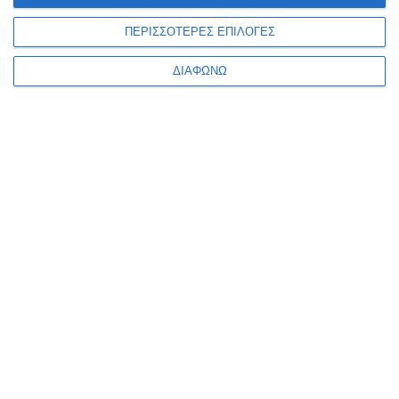
ΠΕΡΙΣΣΟΤΕΡΕΣ ΕΠΙΛΟΓΕΣ
ΔΙΑΦΩΝΩ
Κατηγορίες
Κατασκευαστές
Ενημερωτικό δελτίο
ΠΛΗΡΟΦΟΡΊΕΣ