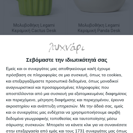
Μολυβοθήκη Legami
Μολυβοθήκη Legami
Κεραμική Cactus Desk
Κεραμική Panda Desk
Friends 12.5x7.5x11.4cm
Friends 11.2x 11.4x9.2 cm
Λίγα τεμάχια διαθέσιμα!
Λίγα τεμάχια διαθέσιμα!
PHS0003
PHS0007
11,95€
11,95€
Σεβόμαστε την ιδιωτικότητά σας
Εμείς και οι συνεργάτες μας αποθηκεύουμε και/ή έχουμε
πρόσβαση σε πληροφορίες σε μια συσκευή, όπως τα cookies,
και επεξεργαζόμαστε προσωπικά δεδομένα, όπως μοναδικοί
αναγνωριστικοί και προσαρμοσμένες πληροφορίες που
αποστέλλονται από μια συσκευή για εξατομικευμένες διαφημίσεις
και περιεχόμενο, μέτρηση διαφήμισης και περιεχομένου, έρευνα
ακροατηρίου και ανάπτυξη υπηρεσιών.
Με την άδειά σας, εμείς
και οι συνεργάτες μας ενδέχεται να χρησιμοποιήσουμε ακριβή
δεδομένα γεωγραφικής τοποθεσίας και ταυτοποίησης μέσω
σάρωσης συσκευών. Μπορείτε να κάνετε κλικ για να συναινέσετε
στην επεξεργασία από εμάς και τους 1731 συνεργάτες μας όπως