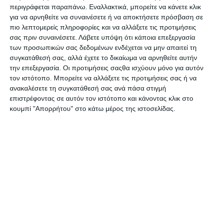
περιγράφεται παραπάνω. Εναλλακτικά, μπορείτε να κάνετε κλικ
Μολυβοθήκη Legami
Μολυβοθήκη Legami
για να αρνηθείτε να συναινέσετε ή να αποκτήσετε πρόσβαση σε
Κεραμική Sloth Desk
Κεραμική Teddy Bear - Desk
Friends 9.2x 10.4x10.8cm
Friends VPHS0009
πιο λεπτομερείς πληροφορίες και να αλλάξετε τις προτιμήσεις
Λίγα τεμάχια διαθέσιμα!
Λίγα τεμάχια διαθέσιμα!
PHS0004
σας πριν συναινέσετε.
Λάβετε υπόψη ότι κάποια επεξεργασία
11,95€
11,95€
των προσωπικών σας δεδομένων ενδέχεται να μην απαιτεί τη
συγκατάθεσή σας, αλλά έχετε το δικαίωμα να αρνηθείτε αυτήν
την επεξεργασία. Οι προτιμήσεις σαςθα ισχύουν μόνο για αυτόν
τον ιστότοπο. Μπορείτε να αλλάξετε τις προτιμήσεις σας ή να
ανακαλέσετε τη συγκατάθεσή σας ανά πάσα στιγμή
επιστρέφοντας σε αυτόν τον ιστότοπο και κάνοντας κλικ στο
κουμπί "Απορρήτου" στο κάτω μέρος της ιστοσελίδας.
Μολυβοθήκη Legami
Μολυβοθήκη Legami
Μεταλλική A Dopo Eye
Μεταλλική A Dopo Solid &
Storage Tin Dtsc-1004EU
Striped Dtsc-1001EU
Λίγα τεμάχια διαθέσιμα!
Λίγα τεμάχια διαθέσιμα!