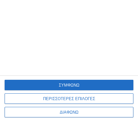
Μολυβοθήκη Osco Λευκή
Μολυβοθήκη Sonic Prime
πλαστική 0270
μεταλλική Gim 334-84300
Διαθέσιμο
Διαθέσιμο
3,99€
2,19€
ΣΥΜΦΩΝΩ
ΠΕΡΙΣΣΟΤΕΡΕΣ ΕΠΙΛΟΓΕΣ
ΔΙΑΦΩΝΩ
1
2
3
4