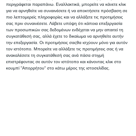
περιγράφεται παραπάνω. Εναλλακτικά, μπορείτε να κάνετε κλικ
Acrylic Amsterdam 105
Acrylic Amsterdam 105
για να αρνηθείτε να συναινέσετε ή να αποκτήσετε πρόσβαση σε
Titanium white 1000ml
Titanium white 250ml Talens
Talens
πιο λεπτομερείς πληροφορίες και να αλλάξετε τις προτιμήσεις
Λίγα τεμάχια διαθέσιμα!
Διαθέσιμο
σας πριν συναινέσετε.
Λάβετε υπόψη ότι κάποια επεξεργασία
21,90€
7,49€
των προσωπικών σας δεδομένων ενδέχεται να μην απαιτεί τη
συγκατάθεσή σας, αλλά έχετε το δικαίωμα να αρνηθείτε αυτήν
την επεξεργασία. Οι προτιμήσεις σαςθα ισχύουν μόνο για αυτόν
τον ιστότοπο. Μπορείτε να αλλάξετε τις προτιμήσεις σας ή να
ανακαλέσετε τη συγκατάθεσή σας ανά πάσα στιγμή
επιστρέφοντας σε αυτόν τον ιστότοπο και κάνοντας κλικ στο
κουμπί "Απορρήτου" στο κάτω μέρος της ιστοσελίδας.
Acrylic Amsterdam 105
Acrylic Amsterdam 120ml
Titanium white 500ml Talens
104 Zinc white Talens
Λίγα τεμάχια διαθέσιμα!
Διαθέσιμο