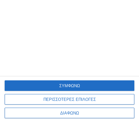
Acrylic Amsterdam 120ml
Acrylic Amsterdam 120ml
231 Ochre Gold Talens
234 Raw Sienna Talens
Διαθέσιμο
Διαθέσιμο
3,95€
3,95€
ΣΥΜΦΩΝΩ
ΠΕΡΙΣΣΟΤΕΡΕΣ ΕΠΙΛΟΓΕΣ
ΔΙΑΦΩΝΩ
1
2
3
4
5