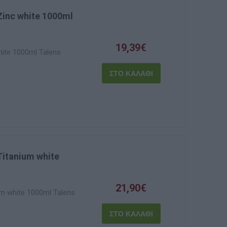
Zinc white 1000ml
19,39€
ite 1000ml Talens
Titanium white
21,90€
m white 1000ml Talens