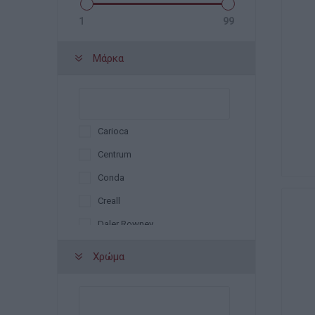
1
99
Μάρκα
Carioca
Centrum
Conda
Creall
Daler Rowney
La Petite Epicerie
Χρώμα
Legami
Liquitex