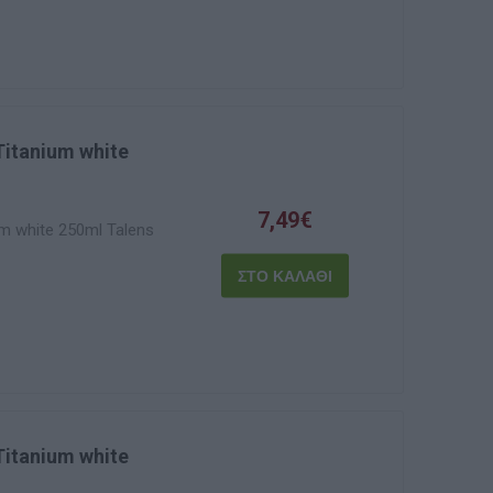
Titanium white
7,49€
m white 250ml Talens
Titanium white