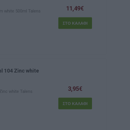
11,49€
m white 500ml Talens
l 104 Zinc white
3,95€
inc white Talens