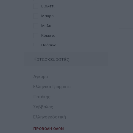
Mont Marte
Βιολετί
Morocolor
Μαύρο
Pebeo
Μπλε
Primo
Κόκκινο
Royal & Langnickel
Πράσινο
Sinoart
Λευκό
Κατασκευαστές
Talens
Κίτρινο
Winsor & Newton
Πορτοκαλί
Άγκυρα
Ροζ
Ελληνικά Γράμματα
Λιλά
Πατάκης
Καφέ
Σαββάλας
Γκρι
Ελληνοεκδοτική
Ασημί
ΠΡΟΒΟΛΉ ΌΛΩΝ