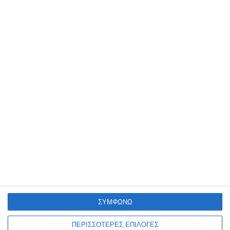
76,50€
9,59€
Κατηγορίες
Κατασκευαστές
ΣΥΜΦΩΝΩ
Ενημερωτικό δελτίο
ΠΕΡΙΣΣΟΤΕΡΕΣ ΕΠΙΛΟΓΕΣ