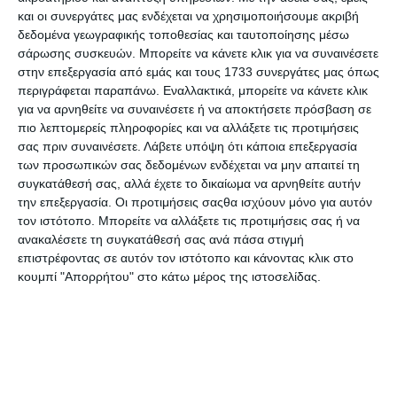
και οι συνεργάτες μας ενδέχεται να χρησιμοποιήσουμε ακριβή
δεδομένα γεωγραφικής τοποθεσίας και ταυτοποίησης μέσω
σάρωσης συσκευών. Μπορείτε να κάνετε κλικ για να συναινέσετε
στην επεξεργασία από εμάς και τους 1733 συνεργάτες μας όπως
Real English B2 Companion
Real English B2 Student's E-
περιγράφεται παραπάνω. Εναλλακτικά, μπορείτε να κάνετε κλικ
Burlington
Book Burlington
για να αρνηθείτε να συναινέσετε ή να αποκτήσετε πρόσβαση σε
Κατόπιν παραγγελίας
Κατόπιν παραγγελίας
πιο λεπτομερείς πληροφορίες και να αλλάξετε τις προτιμήσεις
21,11€
32,83€
σας πριν συναινέσετε.
Λάβετε υπόψη ότι κάποια επεξεργασία
των προσωπικών σας δεδομένων ενδέχεται να μην απαιτεί τη
συγκατάθεσή σας, αλλά έχετε το δικαίωμα να αρνηθείτε αυτήν
την επεξεργασία. Οι προτιμήσεις σαςθα ισχύουν μόνο για αυτόν
τον ιστότοπο. Μπορείτε να αλλάξετε τις προτιμήσεις σας ή να
ανακαλέσετε τη συγκατάθεσή σας ανά πάσα στιγμή
επιστρέφοντας σε αυτόν τον ιστότοπο και κάνοντας κλικ στο
κουμπί "Απορρήτου" στο κάτω μέρος της ιστοσελίδας.