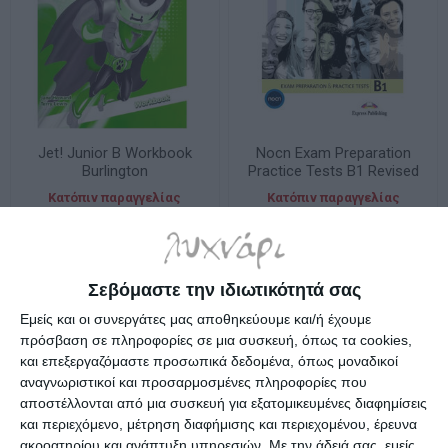
Jet! Junior B Workbook
Nocn Exam Preparation
Burlington
Practice Tests B1 Revised
Student's Book With
Κατόπιν παραγγελίας
Κατόπιν παραγγελίας
Digibooks App
21,90€
19,33€
Σεβόμαστε την ιδιωτικότητά σας
Εμείς και οι συνεργάτες μας αποθηκεύουμε και/ή έχουμε
πρόσβαση σε πληροφορίες σε μια συσκευή, όπως τα cookies,
και επεξεργαζόμαστε προσωπικά δεδομένα, όπως μοναδικοί
αναγνωριστικοί και προσαρμοσμένες πληροφορίες που
αποστέλλονται από μια συσκευή για εξατομικευμένες διαφημίσεις
και περιεχόμενο, μέτρηση διαφήμισης και περιεχομένου, έρευνα
ακροατηρίου και ανάπτυξη υπηρεσιών.
Με την άδειά σας, εμείς